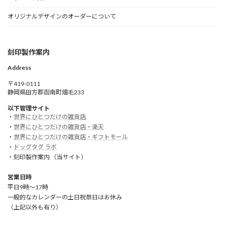
オリジナルデザインのオーダーについて
刻印製作案内
Address
〒419-0111
静岡県田方郡函南町畑毛233
以下管理サイト
・
世界にひとつだけの雑貨店
・
世界にひとつだけの雑貨店・楽天
・
世界にひとつだけの雑貨店・ギフトモール
・
ドッグタグ ラボ
・刻印製作案内 （当サイト）
営業日時
平日9時～17時
一般的なカレンダーの土日祝祭日はお休み
（上記以外も有り）