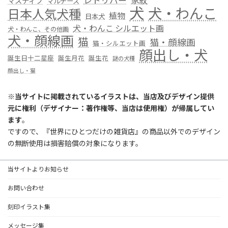
レトリバー
家紋
マスティフ
マルチーズ
犬
犬・わんこ
日本人気犬種
植物
日本犬
犬・わんこ シルエット画
犬・わんこ、その他画
犬・顔線画
猫
猫・顔線画
猫・シルエット画
顔出し・犬
誕生日十二星座
誕生月花
誕生花
謎の犬種
顔出し・猫
※
当サイトに掲載されているイラストは、当店及びデザイン提供
元に権利（デザイナー：著作権等、当店は使用権）が帰属してい
ます
。
ですので、『世界にひとつだけの雑貨店』の商品以外でのデザイン
の無断使用は損害賠償の対象になります。
当サイトよりお知らせ
お問い合わせ
刻印イラスト集
メッセージ集