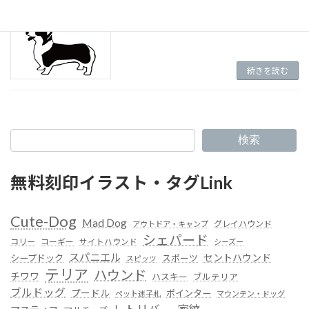
（G-0016)コーギー
続きを読む
検索
無料刻印イラスト・タグLink
Cute-Dog
Mad Dog
グレイハウンド
アウトドア・キャンプ
シェパード
コリー
コーギー
サイトハウンド
シーズー
スパニエル
セントハウンド
シープドック
スポーツ
スピッツ
テリア
ハウンド
チワワ
ハスキー
ブルテリア
ブルドッグ
プードル
ポインター
ペット迷子札
マウンテン・ドッグ