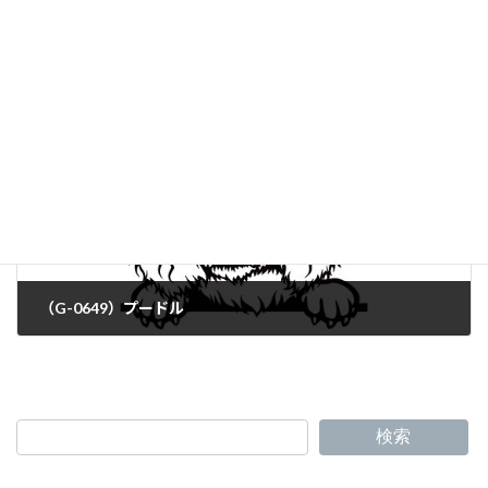
（G-0647）ボクサー
（G-0649）プードル
検索