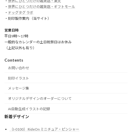
・
世界にひとつだけの雑貨店・楽天
・
世界にひとつだけの雑貨店・ギフトモール
・
ドッグタグ ラボ
・刻印製作案内 （当サイト）
営業日時
平日9時～17時
一般的なカレンダーの土日祝祭日はお休み
（上記以外も有り）
Contents
お問い合わせ
刻印イラスト
メッセージ集
オリジナルデザインのオーダーについて
AI自動生成イラストの記録
新着デザイン
（I-0100） RideOn ミニチュア・ピンシャー