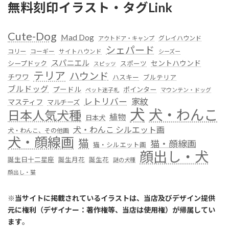
無料刻印イラスト・タグLink
Cute-Dog
Mad Dog
グレイハウンド
アウトドア・キャンプ
シェパード
コリー
コーギー
サイトハウンド
シーズー
スパニエル
セントハウンド
シープドック
スポーツ
スピッツ
テリア
ハウンド
チワワ
ハスキー
ブルテリア
ブルドッグ
プードル
ポインター
ペット迷子札
マウンテン・ドッグ
レトリバー
家紋
マスティフ
マルチーズ
犬
犬・わんこ
日本人気犬種
植物
日本犬
犬・わんこ シルエット画
犬・わんこ、その他画
犬・顔線画
猫
猫・顔線画
猫・シルエット画
顔出し・犬
誕生日十二星座
誕生月花
誕生花
謎の犬種
顔出し・猫
※
当サイトに掲載されているイラストは、当店及びデザイン提供
元に権利（デザイナー：著作権等、当店は使用権）が帰属してい
ます
。