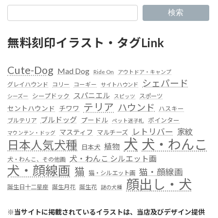
検索
無料刻印イラスト・タグLink
Cute-Dog
Mad Dog
Ride On
アウトドア・キャンプ
シェパード
グレイハウンド
コリー
コーギー
サイトハウンド
スパニエル
シープドック
スポーツ
シーズー
スピッツ
テリア
ハウンド
セントハウンド
チワワ
ハスキー
ブルドッグ
プードル
ポインター
ブルテリア
ペット迷子札
レトリバー
家紋
マスティフ
マルチーズ
マウンテン・ドッグ
犬
犬・わんこ
日本人気犬種
植物
日本犬
犬・わんこ シルエット画
犬・わんこ、その他画
犬・顔線画
猫
猫・顔線画
猫・シルエット画
顔出し・犬
誕生日十二星座
誕生月花
誕生花
謎の犬種
※
当サイトに掲載されているイラストは、当店及びデザイン提供