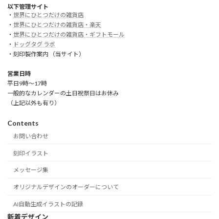
以下管理サイト
・
世界にひとつだけの雑貨店
・
世界にひとつだけの雑貨店・楽天
・
世界にひとつだけの雑貨店・ギフトモール
・
ドッグタグ ラボ
・刻印製作案内 （当サイト）
営業日時
平日9時～17時
一般的なカレンダーの土日祝祭日はお休み
（上記以外も有り）
Contents
お問い合わせ
刻印イラスト
メッセージ集
オリジナルデザインのオーダーについて
AI自動生成イラストの記録
新着デザイン