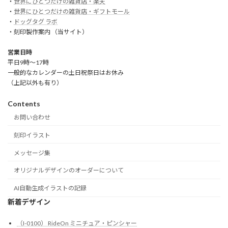
・
世界にひとつだけの雑貨店・楽天
・
世界にひとつだけの雑貨店・ギフトモール
・
ドッグタグ ラボ
・刻印製作案内 （当サイト）
営業日時
平日9時～17時
一般的なカレンダーの土日祝祭日はお休み
（上記以外も有り）
Contents
お問い合わせ
刻印イラスト
メッセージ集
オリジナルデザインのオーダーについて
AI自動生成イラストの記録
新着デザイン
（I-0100） RideOn ミニチュア・ピンシャー