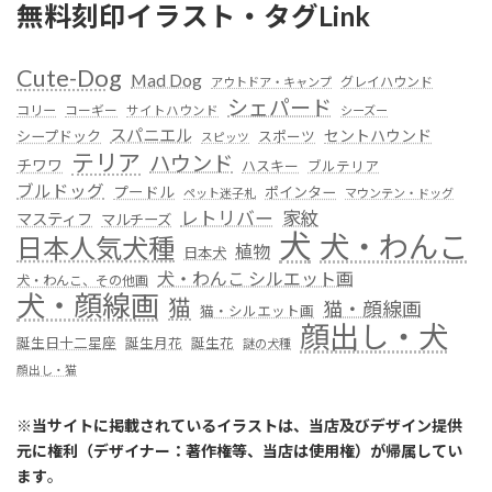
無料刻印イラスト・タグLink
Cute-Dog
Mad Dog
グレイハウンド
アウトドア・キャンプ
シェパード
コリー
コーギー
サイトハウンド
シーズー
スパニエル
セントハウンド
シープドック
スポーツ
スピッツ
テリア
ハウンド
チワワ
ハスキー
ブルテリア
ブルドッグ
プードル
ポインター
ペット迷子札
マウンテン・ドッグ
レトリバー
家紋
マスティフ
マルチーズ
犬
犬・わんこ
日本人気犬種
植物
日本犬
犬・わんこ シルエット画
犬・わんこ、その他画
犬・顔線画
猫
猫・顔線画
猫・シルエット画
顔出し・犬
誕生日十二星座
誕生月花
誕生花
謎の犬種
顔出し・猫
※
当サイトに掲載されているイラストは、当店及びデザイン提供
元に権利（デザイナー：著作権等、当店は使用権）が帰属してい
ます
。