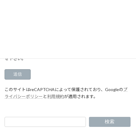
※各添付ファイルのファイルサイズの上限は【5mb】
※対応可能な拡張子は【jpg・jpeg・png・gif・pdf・ai・eps・
heic・bmp】
※イラストレータ（ai・eps）データの方は、CS2までバージョン
を落として添付して下さい。
上記理由に該当して送信出来ない方は直接メールにてお問い合わ
せ下さい。
このサイトはreCAPTCHAによって保護されており、Googleの
プ
ライバシーポリシー
と
利用規約
が適用されます。
検索