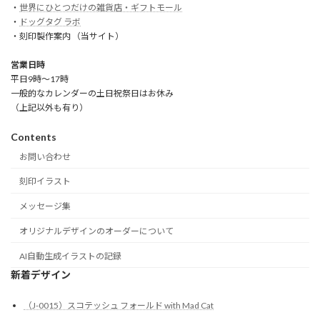
・
世界にひとつだけの雑貨店・ギフトモール
・
ドッグタグ ラボ
・刻印製作案内 （当サイト）
営業日時
平日9時～17時
一般的なカレンダーの土日祝祭日はお休み
（上記以外も有り）
Contents
お問い合わせ
刻印イラスト
メッセージ集
オリジナルデザインのオーダーについて
AI自動生成イラストの記録
新着デザイン
（J-0015）スコテッシュ フォールド with Mad Cat