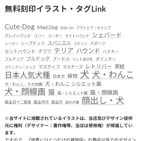
無料刻印イラスト・タグLink
Cute-Dog
Mad Dog
Ride On
アウトドア・キャンプ
シェパード
グレイハウンド
コリー
コーギー
サイトハウンド
スパニエル
シープドック
スポーツ
シーズー
スピッツ
テリア
ハウンド
セントハウンド
チワワ
ハスキー
ブルドッグ
プードル
ポインター
ブルテリア
ペット迷子札
レトリバー
家紋
マスティフ
マルチーズ
マウンテン・ドッグ
犬
犬・わんこ
日本人気犬種
植物
日本犬
犬・わんこ シルエット画
犬・わんこ、その他画
犬・顔線画
猫
猫・顔線画
猫・シルエット画
顔出し・犬
誕生日十二星座
誕生月花
誕生花
謎の犬種
※
当サイトに掲載されているイラストは、当店及びデザイン提供
元に権利（デザイナー：著作権等、当店は使用権）が帰属してい
ます
。
ですので、『世界にひとつだけの雑貨店』の商品以外でのデザイン