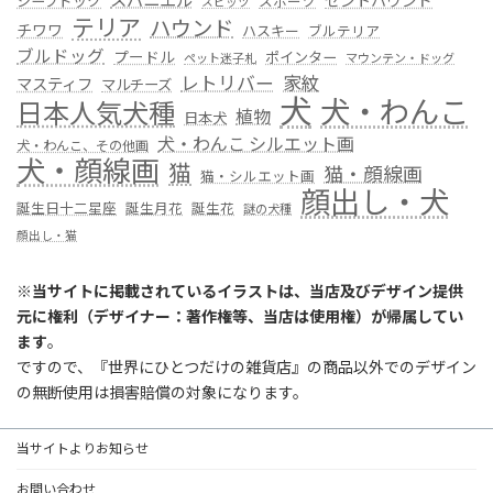
セントハウンド
シープドック
スポーツ
スピッツ
テリア
ハウンド
チワワ
ハスキー
ブルテリア
ブルドッグ
プードル
ポインター
ペット迷子札
マウンテン・ドッグ
レトリバー
家紋
マスティフ
マルチーズ
犬
犬・わんこ
日本人気犬種
植物
日本犬
犬・わんこ シルエット画
犬・わんこ、その他画
犬・顔線画
猫
猫・顔線画
猫・シルエット画
顔出し・犬
誕生日十二星座
誕生月花
誕生花
謎の犬種
顔出し・猫
※
当サイトに掲載されているイラストは、当店及びデザイン提供
元に権利（デザイナー：著作権等、当店は使用権）が帰属してい
ます
。
ですので、『世界にひとつだけの雑貨店』の商品以外でのデザイン
の無断使用は損害賠償の対象になります。
当サイトよりお知らせ
お問い合わせ