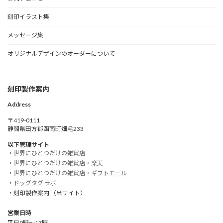
刻印イラスト集
メッセージ集
オリジナルデザインのオーダーについて
刻印製作案内
Address
〒419-0111
静岡県田方郡函南町畑毛233
以下管理サイト
・
世界にひとつだけの雑貨店
・
世界にひとつだけの雑貨店・楽天
・
世界にひとつだけの雑貨店・ギフトモール
・
ドッグタグ ラボ
・刻印製作案内 （当サイト）
営業日時
平日9時～17時