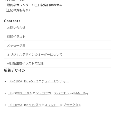
一般的なカレンダーの土日祝祭日はお休み
（上記以外も有り）
Contents
お問い合わせ
刻印イラスト
メッセージ集
オリジナルデザインのオーダーについて
AI自動生成イラストの記録
新着デザイン
（I-0100） RideOn ミニチュア・ピンシャー
（I-0099）アメリカン・コッカースパニエル with Mad Dog
（I-0096） RideOn ダックスフンド ※ブラックタン