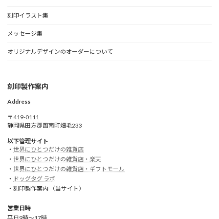
刻印イラスト集
メッセージ集
オリジナルデザインのオーダーについて
刻印製作案内
Address
〒419-0111
静岡県田方郡函南町畑毛233
以下管理サイト
・
世界にひとつだけの雑貨店
・
世界にひとつだけの雑貨店・楽天
・
世界にひとつだけの雑貨店・ギフトモール
・
ドッグタグ ラボ
・刻印製作案内 （当サイト）
営業日時
平日9時～17時