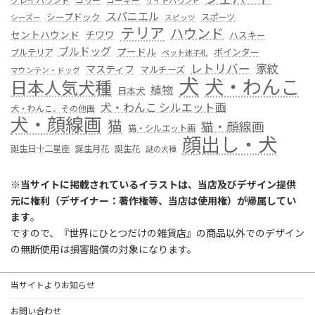
グレイハウンド
コリー
コーギー
サイトハウンド
スパニエル
シープドック
スポーツ
シーズー
スピッツ
テリア
ハウンド
セントハウンド
チワワ
ハスキー
ブルドッグ
プードル
ポインター
ブルテリア
ペット迷子札
レトリバー
家紋
マスティフ
マルチーズ
マウンテン・ドッグ
犬
犬・わんこ
日本人気犬種
植物
日本犬
犬・わんこ シルエット画
犬・わんこ、その他画
犬・顔線画
猫
猫・顔線画
猫・シルエット画
顔出し・犬
誕生日十二星座
誕生月花
誕生花
謎の犬種
※
当サイトに掲載されているイラストは、当店及びデザイン提供
元に権利（デザイナー：著作権等、当店は使用権）が帰属してい
ます
。
ですので、『世界にひとつだけの雑貨店』の商品以外でのデザイン
の無断使用は損害賠償の対象になります。
当サイトよりお知らせ
お問い合わせ