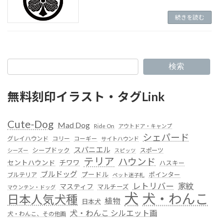
続きを読む
検索
無料刻印イラスト・タグLink
Cute-Dog
Mad Dog
Ride On
アウトドア・キャンプ
シェパード
グレイハウンド
コリー
コーギー
サイトハウンド
スパニエル
シープドック
スポーツ
シーズー
スピッツ
テリア
ハウンド
セントハウンド
チワワ
ハスキー
ブルドッグ
プードル
ポインター
ブルテリア
ペット迷子札
レトリバー
家紋
マスティフ
マルチーズ
マウンテン・ドッグ
犬
犬・わんこ
日本人気犬種
植物
日本犬
犬・わんこ シルエット画
犬・わんこ、その他画