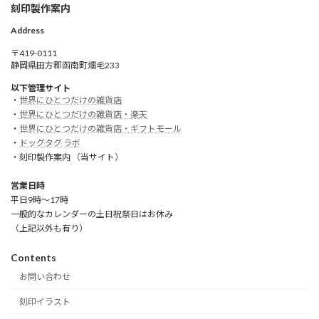
刻印製作案内
Address
〒419-0111
静岡県田方郡函南町畑毛233
以下管理サイト
・
世界にひとつだけの雑貨店
・
世界にひとつだけの雑貨店・楽天
・
世界にひとつだけの雑貨店・ギフトモール
・
ドッグタグ ラボ
・刻印製作案内 （当サイト）
営業日時
平日9時～17時
一般的なカレンダーの土日祝祭日はお休み
（上記以外も有り）
Contents
お問い合わせ
刻印イラスト