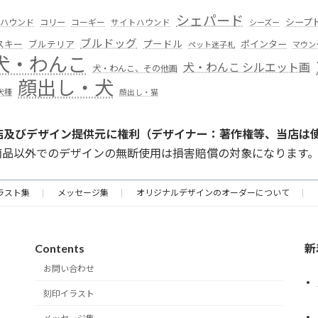
シェパード
シープ
ハウンド
コリー
コーギー
サイトハウンド
シーズー
ブルドッグ
スキー
プードル
ポインター
ブルテリア
ペット迷子札
マウン
犬・わんこ
犬・わんこ シルエット画
犬・わんこ、その他画
顔出し・犬
犬種
顔出し・猫
店及びデザイン提供元に権利（デザイナー：著作権等、当店は
商品以外でのデザインの無断使用は損害賠償の対象になります
ラスト集
メッセージ集
オリジナルデザインのオーダーについて
Contents
新
お問い合わせ
刻印イラスト