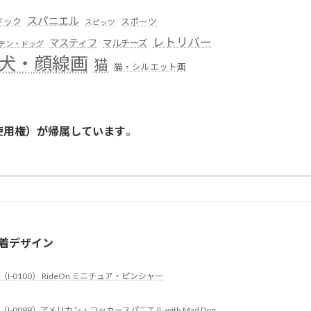
スパニエル
ドック
スポーツ
スピッツ
レトリバー
マスティフ
マルチーズ
テン・ドッグ
犬・顔線画
猫
猫・シルエット画
使用権）が帰属しています
。
。
着デザイン
（I-0100） RideOn ミニチュア・ピンシャー
（I-0099）アメリカン・コッカースパニエル with Mad Dog