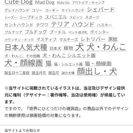
Cute-Dog
Mad Dog
Ride On
アウトドア・キャンプ
シェパード
グレイハウンド
コリー
コーギー
サイトハウンド
スパニエル
シープドック
スポーツ
シーズー
スピッツ
テリア
ハウンド
セントハウンド
チワワ
ハスキー
ブルドッグ
プードル
ポインター
ブルテリア
ペット迷子札
レトリバー
家紋
マスティフ
マルチーズ
マウンテン・ドッグ
犬
犬・わんこ
日本人気犬種
植物
日本犬
犬・わんこ シルエット画
犬・わんこ、その他画
犬・顔線画
猫
猫・顔線画
猫・シルエット画
顔出し・犬
誕生日十二星座
誕生月花
誕生花
謎の犬種
※
当サイトに掲載されているイラストは、当店及びデザイン提供
元に権利（デザイナー：著作権等、当店は使用権）が帰属してい
ます
。
ですので、『世界にひとつだけの雑貨店』の商品以外でのデザイン
の無断使用は損害賠償の対象になります。
当サイトよりお知らせ