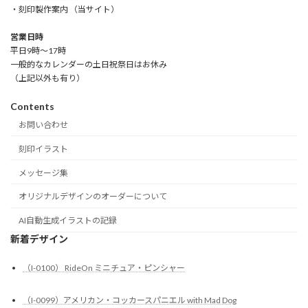
・刻印製作案内 （当サイト）
営業日時
平日9時～17時
一般的なカレンダーの土日祝祭日はお休み
（上記以外も有り）
Contents
お問い合わせ
刻印イラスト
メッセージ集
オリジナルデザインのオーダーについて
AI自動生成イラストの記録
新着デザイン
（I-0100） RideOn ミニチュア・ピンシャー
（I-0099）アメリカン・コッカースパニエル with Mad Dog