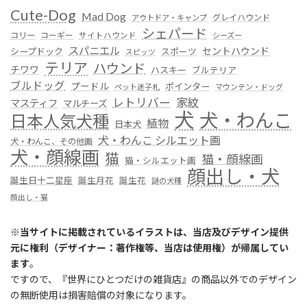
Cute-Dog
Mad Dog
グレイハウンド
アウトドア・キャンプ
シェパード
コリー
コーギー
サイトハウンド
シーズー
スパニエル
セントハウンド
シープドック
スポーツ
スピッツ
テリア
ハウンド
チワワ
ハスキー
ブルテリア
ブルドッグ
プードル
ポインター
ペット迷子札
マウンテン・ドッグ
レトリバー
家紋
マスティフ
マルチーズ
犬
犬・わんこ
日本人気犬種
植物
日本犬
犬・わんこ シルエット画
犬・わんこ、その他画
犬・顔線画
猫
猫・顔線画
猫・シルエット画
顔出し・犬
誕生日十二星座
誕生月花
誕生花
謎の犬種
顔出し・猫
※
当サイトに掲載されているイラストは、当店及びデザイン提供
元に権利（デザイナー：著作権等、当店は使用権）が帰属してい
ます
。
ですので、『世界にひとつだけの雑貨店』の商品以外でのデザイン
の無断使用は損害賠償の対象になります。