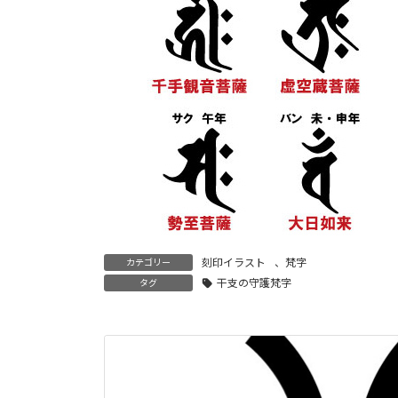
刻印イラスト
、
梵字
カテゴリー
干支の守護梵字
タグ