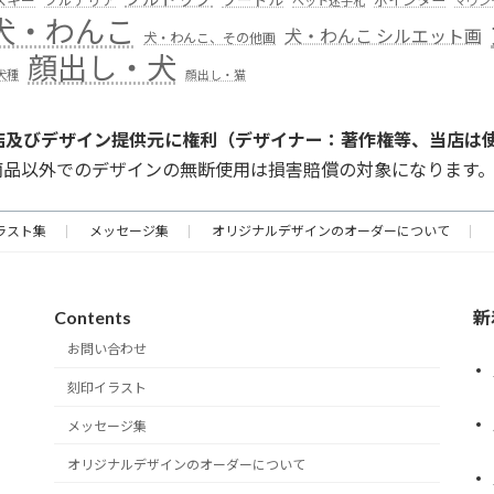
ブルテリア
ペット迷子札
マウン
犬・わんこ
犬・わんこ シルエット画
犬・わんこ、その他画
顔出し・犬
犬種
顔出し・猫
店及びデザイン提供元に権利（デザイナー：著作権等、当店は
商品以外でのデザインの無断使用は損害賠償の対象になります
ラスト集
メッセージ集
オリジナルデザインのオーダーについて
Contents
新
お問い合わせ
刻印イラスト
メッセージ集
オリジナルデザインのオーダーについて