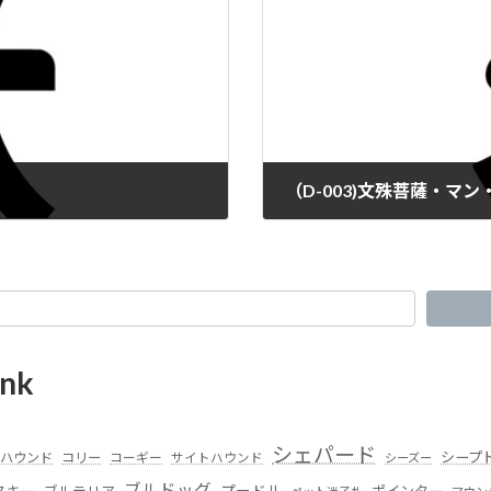
（D-003)文殊菩薩・マン
nk
シェパード
シープ
ハウンド
コリー
コーギー
サイトハウンド
シーズー
ブルドッグ
スキー
プードル
ポインター