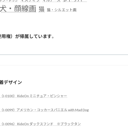
テン・ドッグ
犬・顔線画
猫
猫・シルエット画
使用権）が帰属しています
。
。
着デザイン
（I-0100） RideOn ミニチュア・ピンシャー
（I-0099）アメリカン・コッカースパニエル with Mad Dog
（I-0096） RideOn ダックスフンド ※ブラックタン