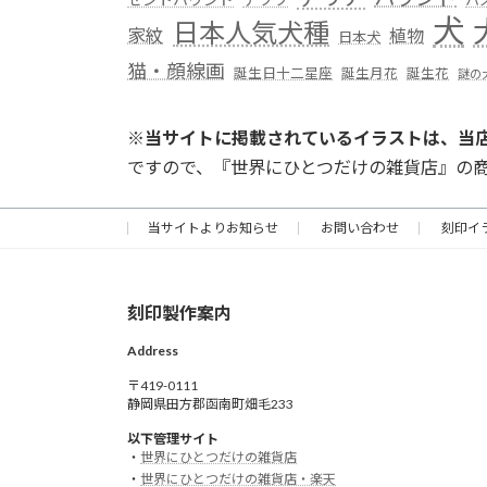
犬
日本人気犬種
家紋
植物
日本犬
猫・顔線画
誕生日十二星座
誕生月花
誕生花
謎の
※
当サイトに掲載されているイラストは、当
ですので、『世界にひとつだけの雑貨店』の
当サイトよりお知らせ
お問い合わせ
刻印イ
刻印製作案内
Address
〒419-0111
静岡県田方郡函南町畑毛233
以下管理サイト
・
世界にひとつだけの雑貨店
・
世界にひとつだけの雑貨店・楽天