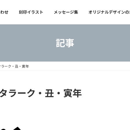
合わせ
刻印イラスト
メッセージ集
オリジナルデザインの
記事
・タラーク・丑・寅年
薩・タラーク・丑・寅年