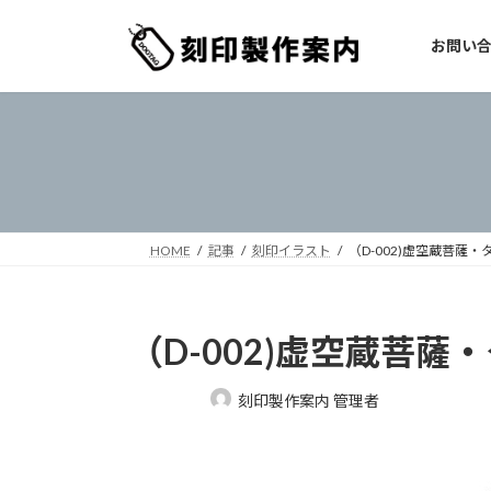
コ
ナ
ン
ビ
お問い
テ
ゲ
ン
ー
ツ
シ
へ
ョ
ス
ン
キ
に
ッ
移
プ
動
HOME
記事
刻印イラスト
（D-002)虚空蔵菩薩
（D-002)虚空蔵菩
最
刻印製作案内 管理者
終
更
新
日