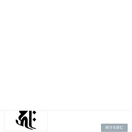
続きを読む
（D-003)文殊菩薩・マン・卯年
続きを読む
（D-002)虚空蔵菩薩・タラーク・丑・寅
年
続きを読む
（D-001)千手観音菩薩・キリーク・子年
続きを読む