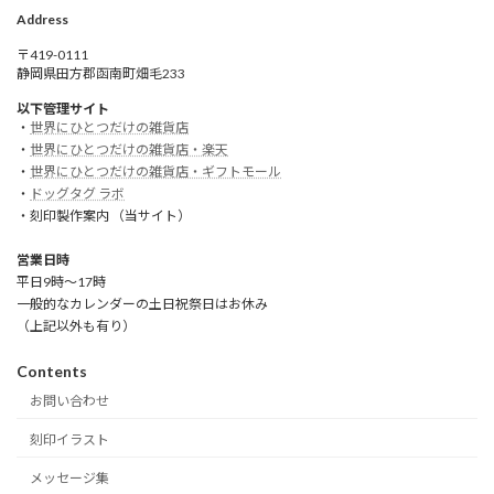
Address
〒419-0111
静岡県田方郡函南町畑毛233
以下管理サイト
・
世界にひとつだけの雑貨店
・
世界にひとつだけの雑貨店・楽天
・
世界にひとつだけの雑貨店・ギフトモール
・
ドッグタグ ラボ
・刻印製作案内 （当サイト）
営業日時
平日9時～17時
一般的なカレンダーの土日祝祭日はお休み
（上記以外も有り）
Contents
お問い合わせ
刻印イラスト
メッセージ集