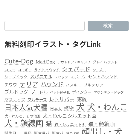
検索
無料刻印イラスト・タグLink
Cute-Dog
Mad Dog
グレイハウンド
アウトドア・キャンプ
シェパード
コリー
コーギー
サイトハウンド
シーズー
スパニエル
セントハウンド
シープドック
スポーツ
スピッツ
テリア
ハウンド
チワワ
ハスキー
ブルテリア
ブルドッグ
プードル
ポインター
ペット迷子札
マウンテン・ドッグ
レトリバー
家紋
マスティフ
マルチーズ
犬
犬・わんこ
日本人気犬種
植物
日本犬
犬・わんこ シルエット画
犬・わんこ、その他画
犬・顔線画
猫
猫・顔線画
猫・シルエット画
顔出し・犬
誕生日十二星座
誕生月花
誕生花
謎の犬種