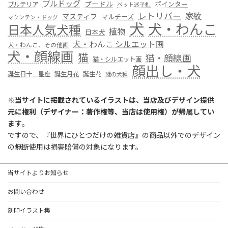
ブルドッグ
プードル
ポインター
ブルテリア
ペット迷子札
レトリバー
家紋
マスティフ
マルチーズ
マウンテン・ドッグ
犬
犬・わんこ
日本人気犬種
植物
日本犬
犬・わんこ シルエット画
犬・わんこ、その他画
犬・顔線画
猫
猫・顔線画
猫・シルエット画
顔出し・犬
誕生日十二星座
誕生月花
誕生花
謎の犬種
※
当サイトに掲載されているイラストは、当店及びデザイン提供
元に権利（デザイナー：著作権等、当店は使用権）が帰属してい
ます
。
ですので、『世界にひとつだけの雑貨店』の商品以外でのデザイン
の無断使用は損害賠償の対象になります。
当サイトよりお知らせ
お問い合わせ
刻印イラスト集