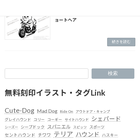
（J-007） RideOn ブリティッシュ・シ
ョートヘア
続きを読む
検索
無料刻印イラスト・タグLink
Cute-Dog
Mad Dog
Ride On
アウトドア・キャンプ
シェパード
グレイハウンド
コリー
コーギー
サイトハウンド
スパニエル
シープドック
スポーツ
シーズー
スピッツ
テリア
ハウンド
セントハウンド
チワワ
ハスキー