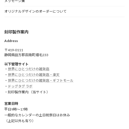
メッセージ集
オリジナルデザインのオーダーについて
刻印製作案内
Address
〒419-0111
静岡県田方郡函南町畑毛233
以下管理サイト
・
世界にひとつだけの雑貨店
・
世界にひとつだけの雑貨店・楽天
・
世界にひとつだけの雑貨店・ギフトモール
・
ドッグタグ ラボ
・刻印製作案内 （当サイト）
営業日時
平日9時～17時
一般的なカレンダーの土日祝祭日はお休み
（上記以外も有り）