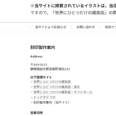
※
当サイトに掲載されているイラストは、当
ですので、『世界にひとつだけの雑貨店』の
当サイトよりお知らせ
お問い合わせ
刻印イ
刻印製作案内
Address
〒419-0111
静岡県田方郡函南町畑毛233
以下管理サイト
・
世界にひとつだけの雑貨店
・
世界にひとつだけの雑貨店・楽天
・
世界にひとつだけの雑貨店・ギフトモール
・
ドッグタグ ラボ
・刻印製作案内 （当サイト）
営業日時