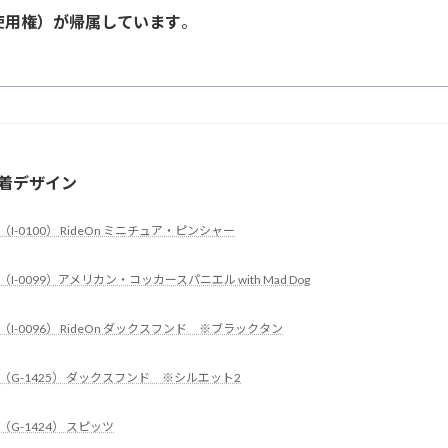
使用権）が帰属しています
。
。
着デザイン
（I-0100） RideOn ミニチュア・ピンシャー
（I-0099）アメリカン・コッカースパニエル with Mad Dog
（I-0096） RideOn ダックスフンド ※ブラックタン
（G-1425） ダックスフンド ※シルエット2
（G-1424） スピッツ