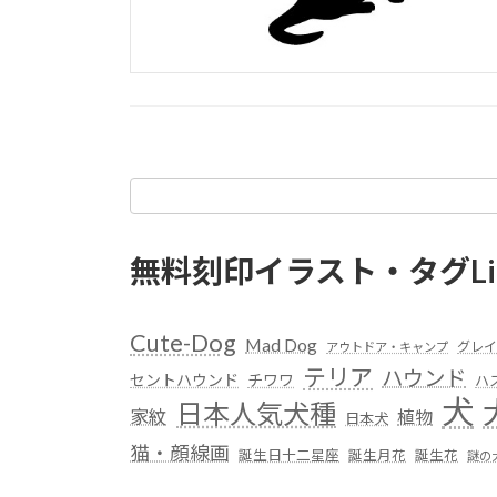
無料刻印イラスト・タグLi
Cute-Dog
Mad Dog
グレイ
アウトドア・キャンプ
テリア
ハウンド
セントハウンド
チワワ
ハ
犬
日本人気犬種
家紋
植物
日本犬
猫・顔線画
誕生日十二星座
誕生月花
誕生花
謎の