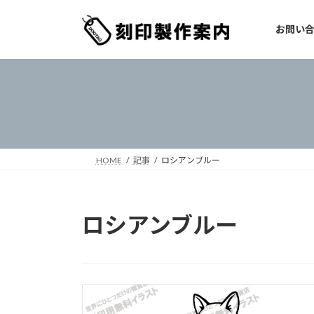
コ
ナ
ン
ビ
お問い
テ
ゲ
ン
ー
ツ
シ
へ
ョ
ス
ン
キ
に
ッ
移
プ
動
HOME
記事
ロシアンブルー
ロシアンブルー