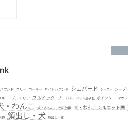
nk
シェパード
シープ
ハウンド
コリー
コーギー
サイトハウンド
シーズー
ブルドッグ
スキー
プードル
ポインター
ブルテリア
ペット迷子札
マウン
犬・わんこ
犬・わんこ シルエット画
犬・わんこ、その他画
顔出し・犬
犬種
顔出し・猫