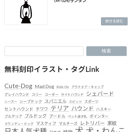
（M-024)ランタン
続きを読む
検索
無料刻印イラスト・タグLink
Cute-Dog
Mad Dog
Ride On
アウトドア・キャンプ
シェパード
グレイハウンド
コリー
コーギー
サイトハウンド
スパニエル
シープドック
スポーツ
シーズー
スピッツ
テリア
ハウンド
セントハウンド
チワワ
ハスキー
ブルドッグ
プードル
ポインター
ブルテリア
ペット迷子札
レトリバー
家紋
マスティフ
マルチーズ
マウンテン・ドッグ
犬
犬・わんこ
日本人気犬種
植物