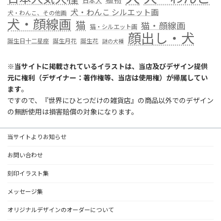
日本犬
犬・わんこ シルエット画
犬・わんこ、その他画
犬・顔線画
猫
猫・顔線画
猫・シルエット画
顔出し・犬
誕生日十二星座
誕生月花
誕生花
謎の犬種
※
当サイトに掲載されているイラストは、当店及びデザイン提供
元に権利（デザイナー：著作権等、当店は使用権）が帰属してい
ます
。
ですので、『世界にひとつだけの雑貨店』の商品以外でのデザイン
の無断使用は損害賠償の対象になります。
当サイトよりお知らせ
お問い合わせ
刻印イラスト集
メッセージ集
オリジナルデザインのオーダーについて