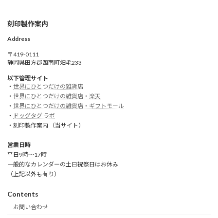
刻印製作案内
Address
〒419-0111
静岡県田方郡函南町畑毛233
以下管理サイト
・
世界にひとつだけの雑貨店
・
世界にひとつだけの雑貨店・楽天
・
世界にひとつだけの雑貨店・ギフトモール
・
ドッグタグ ラボ
・刻印製作案内 （当サイト）
営業日時
平日9時～17時
一般的なカレンダーの土日祝祭日はお休み
（上記以外も有り）
Contents
お問い合わせ