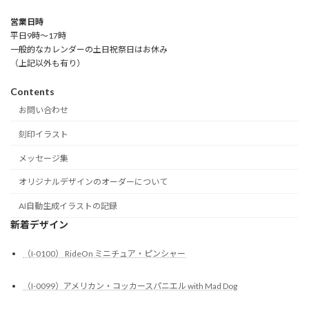
営業日時
平日9時～17時
一般的なカレンダーの土日祝祭日はお休み
（上記以外も有り）
Contents
お問い合わせ
刻印イラスト
メッセージ集
オリジナルデザインのオーダーについて
AI自動生成イラストの記録
新着デザイン
（I-0100） RideOn ミニチュア・ピンシャー
（I-0099）アメリカン・コッカースパニエル with Mad Dog