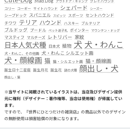
Mad Dog
グレイハウンド
アウトドア・キャンプ
シェパード
コリー
コーギー
サイトハウンド
シーズー
スパニエル
セントハウンド
シープドック
スポーツ
スピッツ
テリア
ハウンド
チワワ
ハスキー
ブルテリア
ブルドッグ
プードル
ポインター
ペット迷子札
マウンテン・ドッグ
レトリバー
家紋
マスティフ
マルチーズ
犬
犬・わんこ
日本人気犬種
植物
日本犬
犬・わんこ シルエット画
犬・わんこ、その他画
犬・顔線画
猫
猫・顔線画
猫・シルエット画
顔出し・犬
誕生日十二星座
誕生月花
誕生花
謎の犬種
顔出し・猫
※
当サイトに掲載されているイラストは、当店及びデザイン提供
元に権利（デザイナー：著作権等、当店は使用権）が帰属してい
ます
。
ですので、『世界にひとつだけの雑貨店』の商品以外でのデザイン
の無断使用は損害賠償の対象になります。