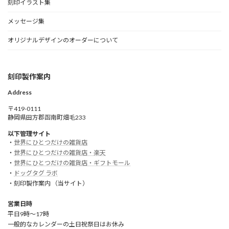
刻印イラスト集
メッセージ集
オリジナルデザインのオーダーについて
刻印製作案内
Address
〒419-0111
静岡県田方郡函南町畑毛233
以下管理サイト
・
世界にひとつだけの雑貨店
・
世界にひとつだけの雑貨店・楽天
・
世界にひとつだけの雑貨店・ギフトモール
・
ドッグタグ ラボ
・刻印製作案内 （当サイト）
営業日時
平日9時～17時
一般的なカレンダーの土日祝祭日はお休み