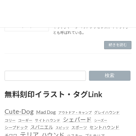
（H-052）サイベリアン
※pet design shop 「サイベリアンフォレストキ
ャット」、「シベリアンフォレストキャット」
とも呼ばれている。
続きを読む
検索
無料刻印イラスト・タグLink
Cute-Dog
Mad Dog
グレイハウンド
アウトドア・キャンプ
シェパード
コリー
コーギー
サイトハウンド
シーズー
スパニエル
セントハウンド
シープドック
スポーツ
スピッツ
テリア
ハウンド
チワワ
ハスキー
ブルテリア