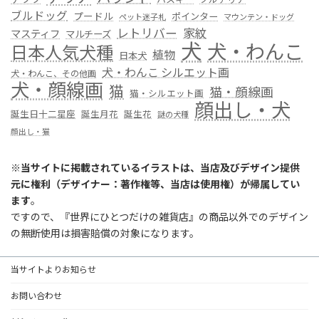
ブルドッグ
プードル
ポインター
ペット迷子札
マウンテン・ドッグ
レトリバー
家紋
マスティフ
マルチーズ
犬
犬・わんこ
日本人気犬種
植物
日本犬
犬・わんこ シルエット画
犬・わんこ、その他画
犬・顔線画
猫
猫・顔線画
猫・シルエット画
顔出し・犬
誕生日十二星座
誕生月花
誕生花
謎の犬種
顔出し・猫
※
当サイトに掲載されているイラストは、当店及びデザイン提供
元に権利（デザイナー：著作権等、当店は使用権）が帰属してい
ます
。
ですので、『世界にひとつだけの雑貨店』の商品以外でのデザイン
の無断使用は損害賠償の対象になります。
当サイトよりお知らせ
お問い合わせ