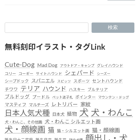
検索
無料刻印イラスト・タグLink
Cute-Dog
Mad Dog
グレイハウンド
アウトドア・キャンプ
シェパード
コリー
コーギー
サイトハウンド
シーズー
スパニエル
セントハウンド
シープドック
スポーツ
スピッツ
テリア
ハウンド
チワワ
ハスキー
ブルテリア
ブルドッグ
プードル
ポインター
ペット迷子札
マウンテン・ドッグ
レトリバー
家紋
マスティフ
マルチーズ
犬
犬・わんこ
日本人気犬種
植物
日本犬
犬・わんこ シルエット画
犬・わんこ、その他画
犬・顔線画
猫
猫・顔線画
猫・シルエット画
顔出し・犬
誕生日十二星座
誕生月花
誕生花
謎の犬種