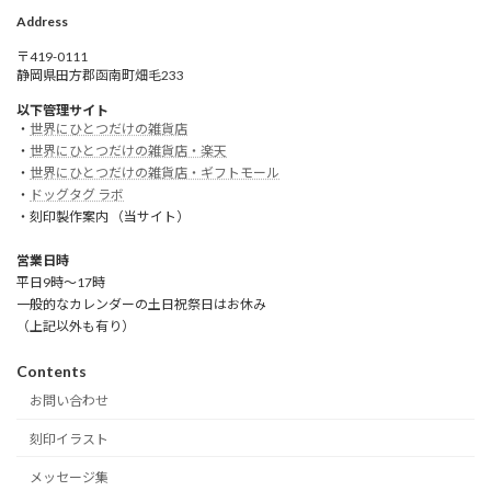
Address
〒419-0111
静岡県田方郡函南町畑毛233
以下管理サイト
・
世界にひとつだけの雑貨店
・
世界にひとつだけの雑貨店・楽天
・
世界にひとつだけの雑貨店・ギフトモール
・
ドッグタグ ラボ
・刻印製作案内 （当サイト）
営業日時
平日9時～17時
一般的なカレンダーの土日祝祭日はお休み
（上記以外も有り）
Contents
お問い合わせ
刻印イラスト
メッセージ集