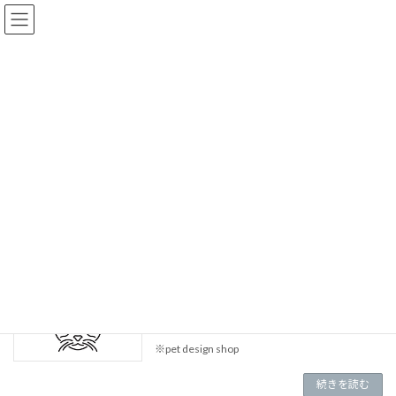
コ
ナ
ン
ビ
テ
ゲ
ン
ー
ツ
シ
へ
ョ
記事
ス
ン
キ
に
ッ
移
プ
動
HOME
記事
カリフォルニア・スパングルド
カリフォルニア・スパングルド
（H-086）カリフォルニア・スパングル
ド
※pet design shop
続きを読む