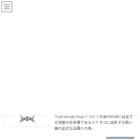
コ
ナ
ン
ビ
テ
ゲ
ン
ー
ツ
シ
へ
ョ
記事
ス
ン
キ
に
ッ
移
プ
動
HOME
記事
アラビアン・マウ
アラビアン・マウ
（H-065）アラビアン・マウ
※pet design shop アラビア半島の砂漠に自生す
る短髪の在来種であるスナネコに由来する飼い
猫の正式な品種との事。