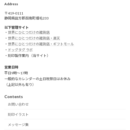
Address
〒419-0111
静岡県田方郡函南町畑毛233
以下管理サイト
・
世界にひとつだけの雑貨店
・
世界にひとつだけの雑貨店・楽天
・
世界にひとつだけの雑貨店・ギフトモール
・
ドッグタグ ラボ
・刻印製作案内 （当サイト）
営業日時
平日9時～17時
一般的なカレンダーの土日祝祭日はお休み
（上記以外も有り）
Contents
お問い合わせ
刻印イラスト
メッセージ集