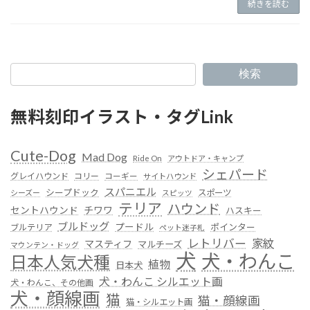
続きを読む
検索
無料刻印イラスト・タグLink
Cute-Dog
Mad Dog
Ride On
アウトドア・キャンプ
シェパード
グレイハウンド
コリー
コーギー
サイトハウンド
スパニエル
シープドック
スポーツ
シーズー
スピッツ
テリア
ハウンド
セントハウンド
チワワ
ハスキー
ブルドッグ
プードル
ポインター
ブルテリア
ペット迷子札
レトリバー
家紋
マスティフ
マルチーズ
マウンテン・ドッグ
犬
犬・わんこ
日本人気犬種
植物
日本犬
犬・わんこ シルエット画
犬・わんこ、その他画
犬・顔線画
猫
猫・顔線画
猫・シルエット画