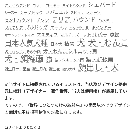
シェパード
グレイハウンド
コリー
コーギー
サイトハウンド
スパニエル
シープドック
スポーツ
シーズー
スピッツ
テリア
ハウンド
セントハウンド
チワワ
ハスキー
ブルドッグ
プードル
ポインター
ブルテリア
ペット迷子札
レトリバー
家紋
マスティフ
マルチーズ
マウンテン・ドッグ
犬
犬・わんこ
日本人気犬種
植物
日本犬
犬・わんこ シルエット画
犬・わんこ、その他画
犬・顔線画
猫
猫・顔線画
猫・シルエット画
顔出し・犬
誕生日十二星座
誕生月花
誕生花
謎の犬種
※
当サイトに掲載されているイラストは、当店及びデザイン提供
元に権利（デザイナー：著作権等、当店は使用権）が帰属してい
ます
。
ですので、『世界にひとつだけの雑貨店』の商品以外でのデザイン
の無断使用は損害賠償の対象になります。
当サイトよりお知らせ