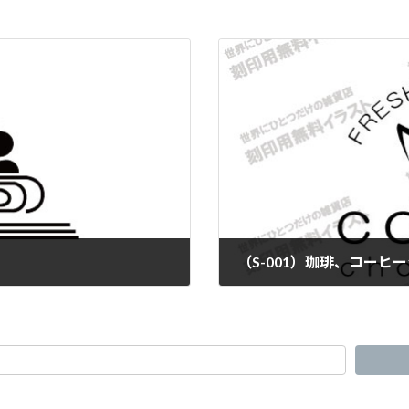
（S-001）珈琲、コーヒー