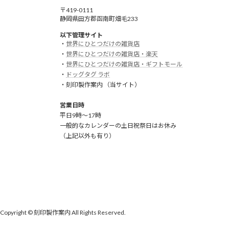
〒419-0111
静岡県田方郡函南町畑毛233
以下管理サイト
・
世界にひとつだけの雑貨店
・
世界にひとつだけの雑貨店・楽天
・
世界にひとつだけの雑貨店・ギフトモール
・
ドッグタグ ラボ
・刻印製作案内 （当サイト）
営業日時
平日9時～17時
一般的なカレンダーの土日祝祭日はお休み
（上記以外も有り）
Copyright © 刻印製作案内 All Rights Reserved.