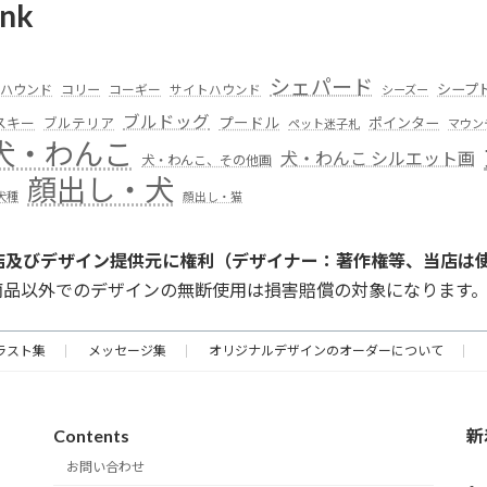
nk
シェパード
シープ
ハウンド
コリー
コーギー
サイトハウンド
シーズー
ブルドッグ
スキー
プードル
ポインター
ブルテリア
ペット迷子札
マウン
犬・わんこ
犬・わんこ シルエット画
犬・わんこ、その他画
顔出し・犬
犬種
顔出し・猫
店及びデザイン提供元に権利（デザイナー：著作権等、当店は
商品以外でのデザインの無断使用は損害賠償の対象になります
ラスト集
メッセージ集
オリジナルデザインのオーダーについて
Contents
新
お問い合わせ