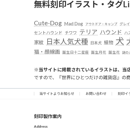
無料刻印イラスト・タグLi
Cute-Dog
Mad Dog
グレイ
アウトドア・キャンプ
テリア
ハウンド
セントハウンド
チワワ
ハ
犬
日本人気犬種
家紋
植物
日本犬
猫・顔線画
誕生日十二星座
誕生月花
誕生花
謎の
※
当サイトに掲載されているイラストは、当
ですので、『世界にひとつだけの雑貨店』の
当サイトよりお知らせ
お問い合わせ
刻印イ
刻印製作案内
Address