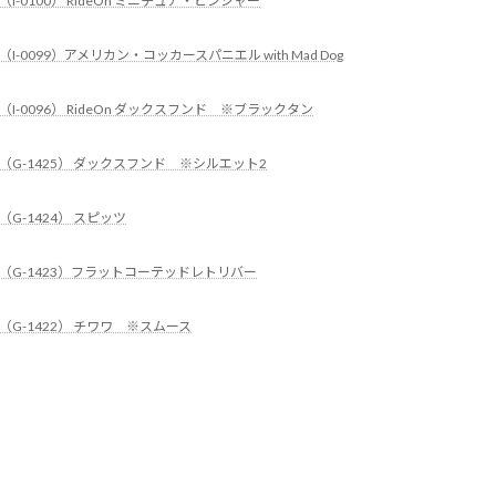
（I-0100） RideOn ミニチュア・ピンシャー
（I-0099）アメリカン・コッカースパニエル with Mad Dog
（I-0096） RideOn ダックスフンド ※ブラックタン
（G-1425） ダックスフンド ※シルエット2
（G-1424） スピッツ
（G-1423）フラットコーテッドレトリバー
（G-1422） チワワ ※スムース