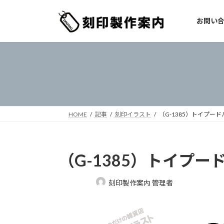
コ
ナ
ン
ビ
お問い
テ
ゲ
ン
ー
ツ
シ
へ
ョ
ス
ン
キ
に
ッ
移
プ
動
HOME
記事
刻印イラスト
（G-1385）トイプード
（G-1385）トイプー
最
刻印製作案内 管理者
終
更
新
日