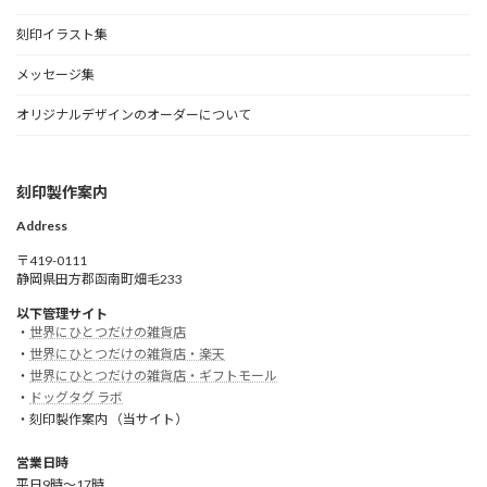
刻印イラスト集
メッセージ集
オリジナルデザインのオーダーについて
刻印製作案内
Address
〒419-0111
静岡県田方郡函南町畑毛233
以下管理サイト
・
世界にひとつだけの雑貨店
・
世界にひとつだけの雑貨店・楽天
・
世界にひとつだけの雑貨店・ギフトモール
・
ドッグタグ ラボ
・刻印製作案内 （当サイト）
営業日時
平日9時～17時