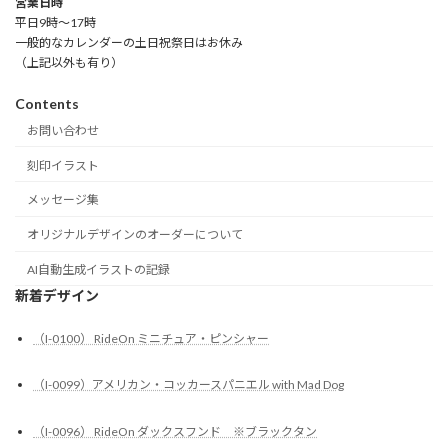
営業日時
平日9時～17時
一般的なカレンダーの土日祝祭日はお休み
（上記以外も有り）
Contents
お問い合わせ
刻印イラスト
メッセージ集
オリジナルデザインのオーダーについて
AI自動生成イラストの記録
新着デザイン
（I-0100） RideOn ミニチュア・ピンシャー
（I-0099）アメリカン・コッカースパニエル with Mad Dog
（I-0096） RideOn ダックスフンド ※ブラックタン