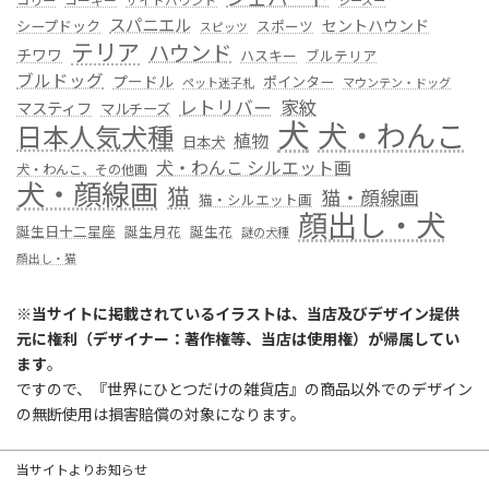
コリー
コーギー
サイトハウンド
シーズー
スパニエル
セントハウンド
シープドック
スポーツ
スピッツ
テリア
ハウンド
チワワ
ハスキー
ブルテリア
ブルドッグ
プードル
ポインター
ペット迷子札
マウンテン・ドッグ
レトリバー
家紋
マスティフ
マルチーズ
犬
犬・わんこ
日本人気犬種
植物
日本犬
犬・わんこ シルエット画
犬・わんこ、その他画
犬・顔線画
猫
猫・顔線画
猫・シルエット画
顔出し・犬
誕生日十二星座
誕生月花
誕生花
謎の犬種
顔出し・猫
※
当サイトに掲載されているイラストは、当店及びデザイン提供
元に権利（デザイナー：著作権等、当店は使用権）が帰属してい
ます
。
ですので、『世界にひとつだけの雑貨店』の商品以外でのデザイン
の無断使用は損害賠償の対象になります。
当サイトよりお知らせ