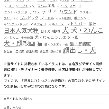
グレイハウンド
コリー
コーギー
サイトハウンド
スパニエル
シープドック
スポーツ
シーズー
スピッツ
テリア
ハウンド
セントハウンド
チワワ
ハスキー
ブルドッグ
プードル
ポインター
ブルテリア
ペット迷子札
レトリバー
家紋
マスティフ
マルチーズ
マウンテン・ドッグ
犬
犬・わんこ
日本人気犬種
植物
日本犬
犬・わんこ シルエット画
犬・わんこ、その他画
犬・顔線画
猫
猫・顔線画
猫・シルエット画
顔出し・犬
誕生日十二星座
誕生月花
誕生花
謎の犬種
※
当サイトに掲載されているイラストは、当店及びデザイン提供
元に権利（デザイナー：著作権等、当店は使用権）が帰属してい
ます
。
ですので、『世界にひとつだけの雑貨店』の商品以外でのデザイン
の無断使用は損害賠償の対象になります。
当サイトよりお知らせ
お問い合わせ