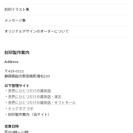
刻印イラスト集
メッセージ集
オリジナルデザインのオーダーについて
刻印製作案内
Address
〒419-0111
静岡県田方郡函南町畑毛233
以下管理サイト
・
世界にひとつだけの雑貨店
・
世界にひとつだけの雑貨店・楽天
・
世界にひとつだけの雑貨店・ギフトモール
・
ドッグタグ ラボ
・刻印製作案内 （当サイト）
営業日時
平日9時～17時