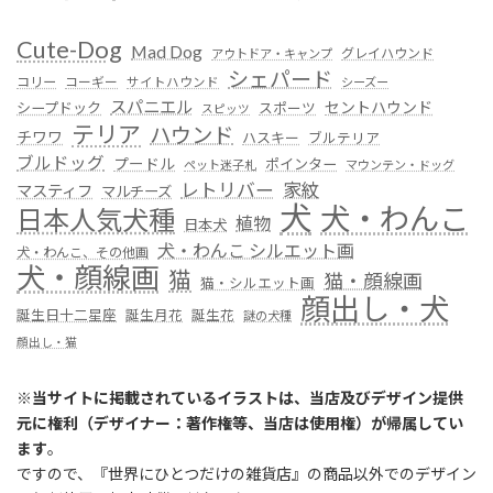
Cute-Dog
Mad Dog
グレイハウンド
アウトドア・キャンプ
シェパード
コリー
コーギー
サイトハウンド
シーズー
スパニエル
セントハウンド
シープドック
スポーツ
スピッツ
テリア
ハウンド
チワワ
ハスキー
ブルテリア
ブルドッグ
プードル
ポインター
ペット迷子札
マウンテン・ドッグ
レトリバー
家紋
マスティフ
マルチーズ
犬
犬・わんこ
日本人気犬種
植物
日本犬
犬・わんこ シルエット画
犬・わんこ、その他画
犬・顔線画
猫
猫・顔線画
猫・シルエット画
顔出し・犬
誕生日十二星座
誕生月花
誕生花
謎の犬種
顔出し・猫
※
当サイトに掲載されているイラストは、当店及びデザイン提供
元に権利（デザイナー：著作権等、当店は使用権）が帰属してい
ます
。
ですので、『世界にひとつだけの雑貨店』の商品以外でのデザイン