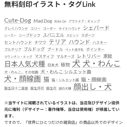
無料刻印イラスト・タグLink
Cute-Dog
Mad Dog
Ride On
アウトドア・キャンプ
シェパード
グレイハウンド
コリー
コーギー
サイトハウンド
スパニエル
シープドック
スポーツ
シーズー
スピッツ
テリア
ハウンド
セントハウンド
チワワ
ハスキー
ブルドッグ
プードル
ポインター
ブルテリア
ペット迷子札
レトリバー
家紋
マスティフ
マルチーズ
マウンテン・ドッグ
犬
犬・わんこ
日本人気犬種
植物
日本犬
犬・わんこ シルエット画
犬・わんこ、その他画
犬・顔線画
猫
猫・顔線画
猫・シルエット画
顔出し・犬
誕生日十二星座
誕生月花
誕生花
謎の犬種
※
当サイトに掲載されているイラストは、当店及びデザイン提供
元に権利（デザイナー：著作権等、当店は使用権）が帰属してい
ます
。
ですので、『世界にひとつだけの雑貨店』の商品以外でのデザイン