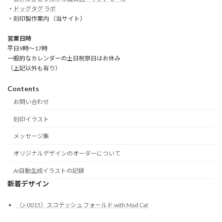
・
ドッグタグ ラボ
・刻印製作案内 （当サイト）
営業日時
平日9時～17時
一般的なカレンダーの土日祝祭日はお休み
（上記以外も有り）
Contents
お問い合わせ
刻印イラスト
メッセージ集
オリジナルデザインのオーダーについて
AI自動生成イラストの記録
新着デザイン
（J-0015）スコテッシュ フォールド with Mad Cat