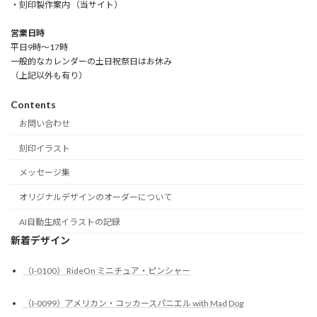
・刻印製作案内 （当サイト）
営業日時
平日9時～17時
一般的なカレンダーの土日祝祭日はお休み
（上記以外も有り）
Contents
お問い合わせ
刻印イラスト
メッセージ集
オリジナルデザインのオーダーについて
AI自動生成イラストの記録
新着デザイン
（I-0100） RideOn ミニチュア・ピンシャー
（I-0099）アメリカン・コッカースパニエル with Mad Dog