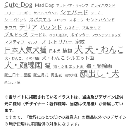
Cute-Dog
Mad Dog
グレイハウンド
アウトドア・キャンプ
シェパード
コリー
コーギー
サイトハウンド
シーズー
スパニエル
セントハウンド
シープドック
スポーツ
スピッツ
テリア
ハウンド
チワワ
ハスキー
ブルテリア
ブルドッグ
プードル
ポインター
ペット迷子札
マウンテン・ドッグ
レトリバー
家紋
マスティフ
マルチーズ
犬
犬・わんこ
日本人気犬種
植物
日本犬
犬・わんこ シルエット画
犬・わんこ、その他画
犬・顔線画
猫
猫・顔線画
猫・シルエット画
顔出し・犬
誕生日十二星座
誕生月花
誕生花
謎の犬種
顔出し・猫
※
当サイトに掲載されているイラストは、当店及びデザイン提供
元に権利（デザイナー：著作権等、当店は使用権）が帰属してい
ます
。
ですので、『世界にひとつだけの雑貨店』の商品以外でのデザイン
の無断使用は損害賠償の対象になります。