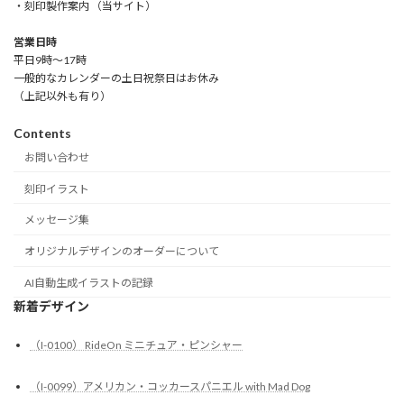
・刻印製作案内 （当サイト）
営業日時
平日9時～17時
一般的なカレンダーの土日祝祭日はお休み
（上記以外も有り）
Contents
お問い合わせ
刻印イラスト
メッセージ集
オリジナルデザインのオーダーについて
AI自動生成イラストの記録
新着デザイン
（I-0100） RideOn ミニチュア・ピンシャー
（I-0099）アメリカン・コッカースパニエル with Mad Dog