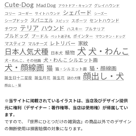
Cute-Dog
Mad Dog
グレイハウンド
アウトドア・キャンプ
シェパード
コリー
コーギー
サイトハウンド
シーズー
スパニエル
セントハウンド
シープドック
スポーツ
スピッツ
テリア
ハウンド
チワワ
ハスキー
ブルテリア
ブルドッグ
プードル
ポインター
ペット迷子札
マウンテン・ドッグ
レトリバー
家紋
マスティフ
マルチーズ
犬
犬・わんこ
日本人気犬種
植物
日本犬
犬・わんこ シルエット画
犬・わんこ、その他画
犬・顔線画
猫
猫・顔線画
猫・シルエット画
顔出し・犬
誕生日十二星座
誕生月花
誕生花
謎の犬種
顔出し・猫
※
当サイトに掲載されているイラストは、当店及びデザイン提供
元に権利（デザイナー：著作権等、当店は使用権）が帰属してい
ます
。
ですので、『世界にひとつだけの雑貨店』の商品以外でのデザイン
の無断使用は損害賠償の対象になります。