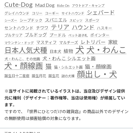
Cute-Dog
Mad Dog
Ride On
アウトドア・キャンプ
シェパード
グレイハウンド
コリー
コーギー
サイトハウンド
スパニエル
シープドック
スポーツ
シーズー
スピッツ
テリア
ハウンド
セントハウンド
チワワ
ハスキー
ブルドッグ
プードル
ポインター
ブルテリア
ペット迷子札
レトリバー
家紋
マスティフ
マルチーズ
マウンテン・ドッグ
犬
犬・わんこ
日本人気犬種
植物
日本犬
犬・わんこ シルエット画
犬・わんこ、その他画
犬・顔線画
猫
猫・顔線画
猫・シルエット画
顔出し・犬
誕生日十二星座
誕生月花
誕生花
謎の犬種
※
当サイトに掲載されているイラストは、当店及びデザイン提供
元に権利（デザイナー：著作権等、当店は使用権）が帰属してい
ます
。
ですので、『世界にひとつだけの雑貨店』の商品以外でのデザイン
の無断使用は損害賠償の対象になります。