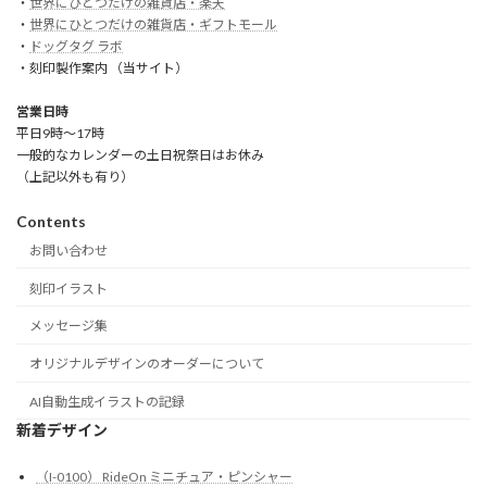
・
世界にひとつだけの雑貨店・楽天
・
世界にひとつだけの雑貨店・ギフトモール
・
ドッグタグ ラボ
・刻印製作案内 （当サイト）
営業日時
平日9時～17時
一般的なカレンダーの土日祝祭日はお休み
（上記以外も有り）
Contents
お問い合わせ
刻印イラスト
メッセージ集
オリジナルデザインのオーダーについて
AI自動生成イラストの記録
新着デザイン
（I-0100） RideOn ミニチュア・ピンシャー