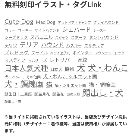
無料刻印イラスト・タグLink
Cute-Dog
Mad Dog
グレイハウンド
アウトドア・キャンプ
シェパード
コリー
コーギー
サイトハウンド
シーズー
スパニエル
セントハウンド
シープドック
スポーツ
スピッツ
テリア
ハウンド
チワワ
ハスキー
ブルテリア
ブルドッグ
プードル
ポインター
ペット迷子札
マウンテン・ドッグ
レトリバー
家紋
マスティフ
マルチーズ
犬
犬・わんこ
日本人気犬種
植物
日本犬
犬・わんこ シルエット画
犬・わんこ、その他画
犬・顔線画
猫
猫・顔線画
猫・シルエット画
顔出し・犬
誕生日十二星座
誕生月花
誕生花
謎の犬種
顔出し・猫
※
当サイトに掲載されているイラストは、当店及びデザイン提供
元に権利（デザイナー：著作権等、当店は使用権）が帰属してい
ます
。