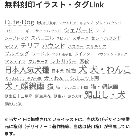
無料刻印イラスト・タグLink
Cute-Dog
Mad Dog
グレイハウンド
アウトドア・キャンプ
シェパード
コリー
コーギー
サイトハウンド
シーズー
スパニエル
セントハウンド
シープドック
スポーツ
スピッツ
テリア
ハウンド
チワワ
ハスキー
ブルテリア
ブルドッグ
プードル
ポインター
ペット迷子札
マウンテン・ドッグ
レトリバー
家紋
マスティフ
マルチーズ
犬
犬・わんこ
日本人気犬種
植物
日本犬
犬・わんこ シルエット画
犬・わんこ、その他画
犬・顔線画
猫
猫・顔線画
猫・シルエット画
顔出し・犬
誕生日十二星座
誕生月花
誕生花
謎の犬種
顔出し・猫
※
当サイトに掲載されているイラストは、当店及びデザイン提供
元に権利（デザイナー：著作権等、当店は使用権）が帰属してい
ます
。