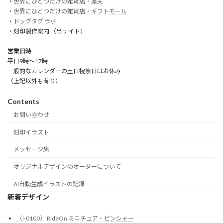
・
世界にひとつだけの雑貨店・楽天
・
世界にひとつだけの雑貨店・ギフトモール
・
ドッグタグ ラボ
・刻印製作案内 （当サイト）
営業日時
平日9時～17時
一般的なカレンダーの土日祝祭日はお休み
（上記以外も有り）
Contents
お問い合わせ
刻印イラスト
メッセージ集
オリジナルデザインのオーダーについて
AI自動生成イラストの記録
新着デザイン
（I-0100） RideOn ミニチュア・ピンシャー