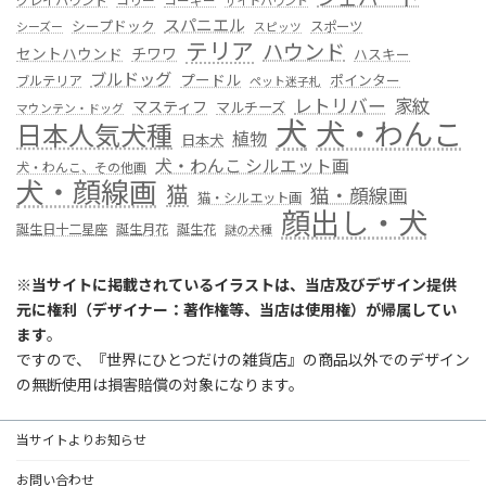
グレイハウンド
コリー
コーギー
サイトハウンド
スパニエル
シープドック
スポーツ
シーズー
スピッツ
テリア
ハウンド
セントハウンド
チワワ
ハスキー
ブルドッグ
プードル
ポインター
ブルテリア
ペット迷子札
レトリバー
家紋
マスティフ
マルチーズ
マウンテン・ドッグ
犬
犬・わんこ
日本人気犬種
植物
日本犬
犬・わんこ シルエット画
犬・わんこ、その他画
犬・顔線画
猫
猫・顔線画
猫・シルエット画
顔出し・犬
誕生日十二星座
誕生月花
誕生花
謎の犬種
※
当サイトに掲載されているイラストは、当店及びデザイン提供
元に権利（デザイナー：著作権等、当店は使用権）が帰属してい
ます
。
ですので、『世界にひとつだけの雑貨店』の商品以外でのデザイン
の無断使用は損害賠償の対象になります。
当サイトよりお知らせ
お問い合わせ