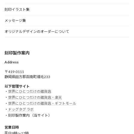
刻印イラスト集
メッセージ集
オリジナルデザインのオーダーについて
刻印製作案内
Address
〒419-0111
静岡県田方郡函南町畑毛233
以下管理サイト
・
世界にひとつだけの雑貨店
・
世界にひとつだけの雑貨店・楽天
・
世界にひとつだけの雑貨店・ギフトモール
・
ドッグタグ ラボ
・刻印製作案内 （当サイト）
営業日時
平日9時～17時