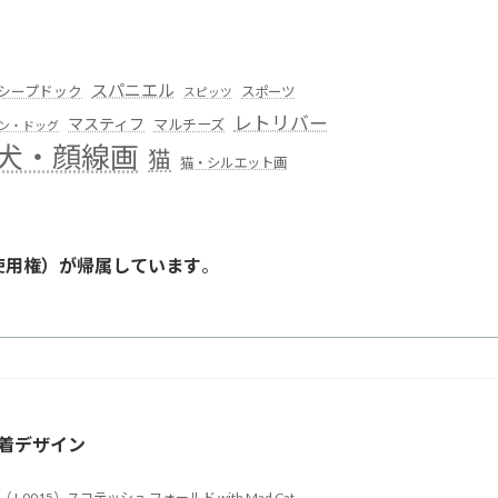
スパニエル
シープドック
スポーツ
スピッツ
レトリバー
マスティフ
マルチーズ
ン・ドッグ
犬・顔線画
猫
猫・シルエット画
使用権）が帰属しています
。
。
着デザイン
（J-0015）スコテッシュ フォールド with Mad Cat