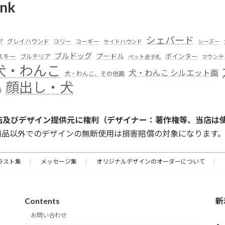
nk
シェパード
グレイハウンド
コリー
プ
コーギー
サイトハウンド
シーズー
ブルドッグ
スキー
プードル
ポインター
ブルテリア
ペット迷子札
マウンテ
犬・わんこ
犬・わんこ シルエット画
犬・わんこ、その他画
顔出し・犬
種
店及びデザイン提供元に権利（デザイナー：著作権等、当店は
商品以外でのデザインの無断使用は損害賠償の対象になります
ラスト集
メッセージ集
オリジナルデザインのオーダーについて
Contents
新
お問い合わせ