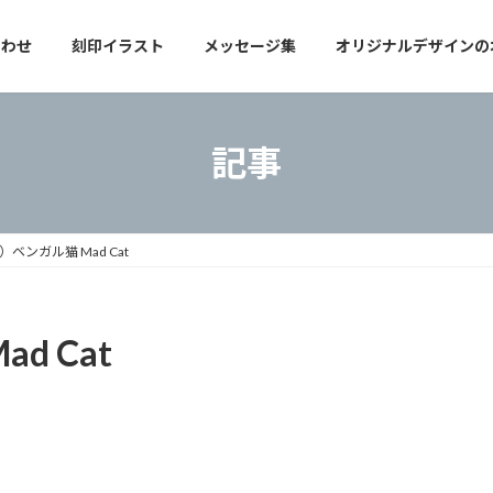
合わせ
刻印イラスト
メッセージ集
オリジナルデザインの
記事
1）ベンガル猫 Mad Cat
d Cat