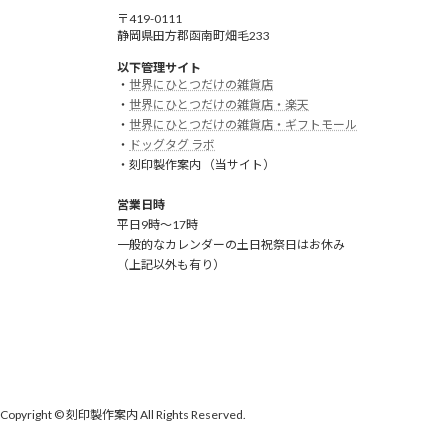
〒419-0111
静岡県田方郡函南町畑毛233
以下管理サイト
・
世界にひとつだけの雑貨店
・
世界にひとつだけの雑貨店・楽天
・
世界にひとつだけの雑貨店・ギフトモール
・
ドッグタグ ラボ
・刻印製作案内 （当サイト）
営業日時
平日9時～17時
一般的なカレンダーの土日祝祭日はお休み
（上記以外も有り）
Copyright © 刻印製作案内 All Rights Reserved.