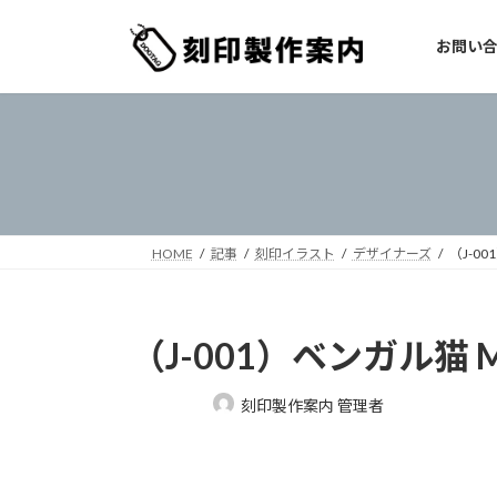
コ
ナ
ン
ビ
お問い
テ
ゲ
ン
ー
ツ
シ
へ
ョ
ス
ン
キ
に
ッ
移
プ
動
HOME
記事
刻印イラスト
デザイナーズ
（J-00
（J-001）ベンガル猫 Ma
最
刻印製作案内 管理者
終
更
新
日