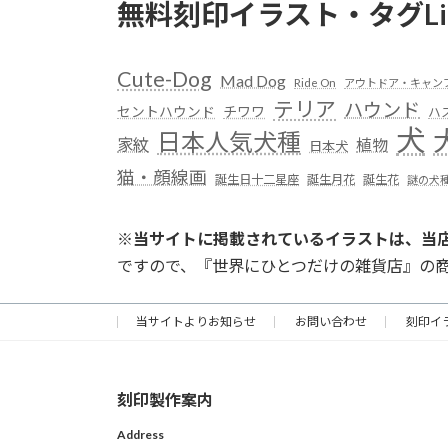
無料刻印イラスト・タグLi
Cute-Dog
Mad Dog
Ride On
アウトドア・キャン
テリア
ハウンド
セントハウンド
チワワ
ハ
犬
日本人気犬種
家紋
植物
日本犬
猫・顔線画
誕生日十二星座
誕生月花
誕生花
謎の犬
※
当サイトに掲載されているイラストは、当
ですので、『世界にひとつだけの雑貨店』の
当サイトよりお知らせ
お問い合わせ
刻印イ
刻印製作案内
Address