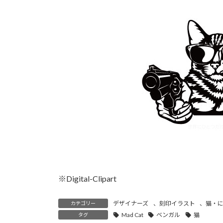
時
:
※Digital-Clipart
デザイナーズ
、
刻印イラスト
、
猫・
カテゴリー
Mad Cat
ベンガル
猫
タグ