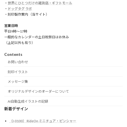
・
世界にひとつだけの雑貨店・ギフトモール
・
ドッグタグ ラボ
・刻印製作案内 （当サイト）
営業日時
平日9時～17時
一般的なカレンダーの土日祝祭日はお休み
（上記以外も有り）
Contents
お問い合わせ
刻印イラスト
メッセージ集
オリジナルデザインのオーダーについて
AI自動生成イラストの記録
新着デザイン
（I-0100） RideOn ミニチュア・ピンシャー