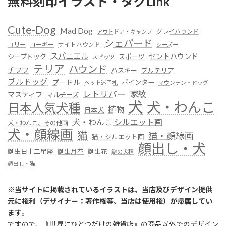
無料刻印イラスト・タグLink
Cute-Dog
Mad Dog
グレイハウンド
アウトドア・キャンプ
シェパード
コリー
コーギー
サイトハウンド
シーズー
スパニエル
セントハウンド
シープドック
スポーツ
スピッツ
テリア
ハウンド
チワワ
ハスキー
ブルテリア
ブルドッグ
プードル
ポインター
ペット迷子札
マウンテン・ドッグ
レトリバー
家紋
マスティフ
マルチーズ
犬
犬・わんこ
日本人気犬種
植物
日本犬
犬・わんこ シルエット画
犬・わんこ、その他画
犬・顔線画
猫
猫・顔線画
猫・シルエット画
顔出し・犬
誕生日十二星座
誕生月花
誕生花
謎の犬種
顔出し・猫
※
当サイトに掲載されているイラストは、当店及びデザイン提供
元に権利（デザイナー：著作権等、当店は使用権）が帰属してい
ます
。
ですので、『世界にひとつだけの雑貨店』の商品以外でのデザイン