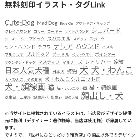
無料刻印イラスト・タグLink
Cute-Dog
Mad Dog
Ride On
アウトドア・キャンプ
シェパード
グレイハウンド
コリー
コーギー
サイトハウンド
スパニエル
シープドック
スポーツ
シーズー
スピッツ
テリア
ハウンド
セントハウンド
チワワ
ハスキー
ブルドッグ
プードル
ポインター
ブルテリア
ペット迷子札
レトリバー
家紋
マスティフ
マルチーズ
マウンテン・ドッグ
犬
犬・わんこ
日本人気犬種
植物
日本犬
犬・わんこ シルエット画
犬・わんこ、その他画
犬・顔線画
猫
猫・顔線画
猫・シルエット画
顔出し・犬
誕生日十二星座
誕生月花
誕生花
謎の犬種
※
当サイトに掲載されているイラストは、当店及びデザイン提供
元に権利（デザイナー：著作権等、当店は使用権）が帰属してい
ます
。
ですので、『世界にひとつだけの雑貨店』の商品以外でのデザイン