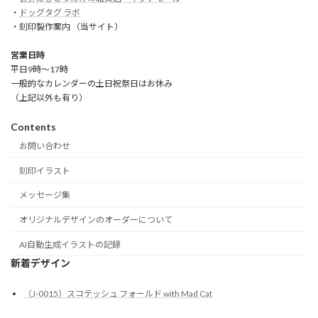
・
ドッグタグ ラボ
・刻印製作案内 （当サイト）
営業日時
平日9時～17時
一般的なカレンダーの土日祝祭日はお休み
（上記以外も有り）
Contents
お問い合わせ
刻印イラスト
メッセージ集
オリジナルデザインのオーダーについて
AI自動生成イラストの記録
新着デザイン
（J-0015）スコテッシュ フォールド with Mad Cat