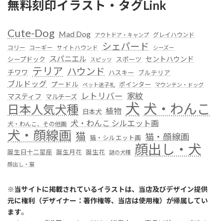
無料刻印イラスト・タグLink
Cute-Dog
Mad Dog
グレイハウンド
アウトドア・キャンプ
シェパード
コリー
コーギー
サイトハウンド
シーズー
スパニエル
セントハウンド
シープドック
スポーツ
スピッツ
テリア
ハウンド
チワワ
ハスキー
ブルテリア
ブルドッグ
プードル
ポインター
ペット迷子札
マウンテン・ドッグ
レトリバー
家紋
マスティフ
マルチーズ
犬
犬・わんこ
日本人気犬種
植物
日本犬
犬・わんこ シルエット画
犬・わんこ、その他画
犬・顔線画
猫
猫・顔線画
猫・シルエット画
顔出し・犬
誕生日十二星座
誕生月花
誕生花
謎の犬種
顔出し・猫
※
当サイトに掲載されているイラストは、当店及びデザイン提供
元に権利（デザイナー：著作権等、当店は使用権）が帰属してい
ます
。