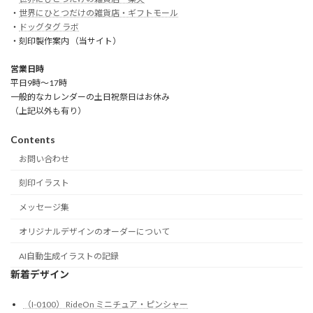
・
世界にひとつだけの雑貨店・ギフトモール
・
ドッグタグ ラボ
・刻印製作案内 （当サイト）
営業日時
平日9時～17時
一般的なカレンダーの土日祝祭日はお休み
（上記以外も有り）
Contents
お問い合わせ
刻印イラスト
メッセージ集
オリジナルデザインのオーダーについて
AI自動生成イラストの記録
新着デザイン
（I-0100） RideOn ミニチュア・ピンシャー