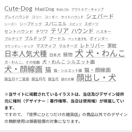
Cute-Dog
Mad Dog
Ride On
アウトドア・キャンプ
シェパード
グレイハウンド
コリー
コーギー
サイトハウンド
スパニエル
シープドック
スポーツ
シーズー
スピッツ
テリア
ハウンド
セントハウンド
チワワ
ハスキー
ブルドッグ
プードル
ポインター
ブルテリア
ペット迷子札
レトリバー
家紋
マスティフ
マルチーズ
マウンテン・ドッグ
犬
犬・わんこ
日本人気犬種
植物
日本犬
犬・わんこ シルエット画
犬・わんこ、その他画
犬・顔線画
猫
猫・顔線画
猫・シルエット画
顔出し・犬
誕生日十二星座
誕生月花
誕生花
謎の犬種
※
当サイトに掲載されているイラストは、当店及びデザイン提供
元に権利（デザイナー：著作権等、当店は使用権）が帰属してい
ます
。
ですので、『世界にひとつだけの雑貨店』の商品以外でのデザイン
の無断使用は損害賠償の対象になります。