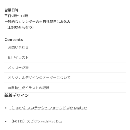
営業日時
平日9時～17時
一般的なカレンダーの土日祝祭日はお休み
（上記以外も有り）
Contents
お問い合わせ
刻印イラスト
メッセージ集
オリジナルデザインのオーダーについて
AI自動生成イラストの記録
新着デザイン
（J-0015）スコテッシュ フォールド with Mad Cat
（I-0115）スピッツ with Mad Dog