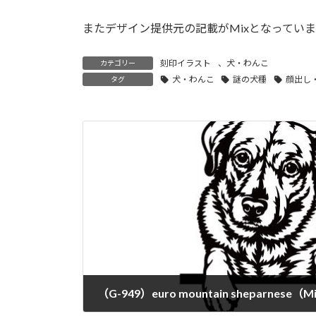
またデザイン提供元の記載がMixとなってい
刻印イラスト
、
犬・わんこ
カテゴリー
犬・わんこ
謎の犬種
顔出し
タグ
（G-949）euro mountain sheparnese（Mi