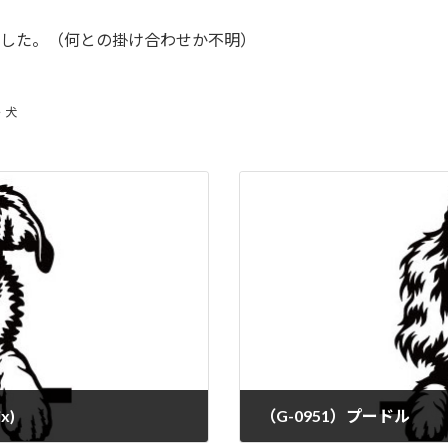
ました。（何との掛け合わせか不明）
・犬
x)
（G-0951）プードル