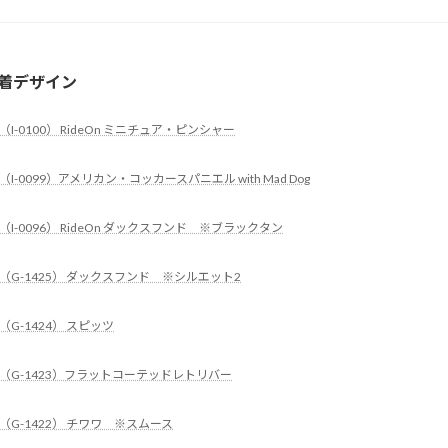
着デザイン
（I-0100） RideOn ミニチュア・ピンシャー
（I-0099）アメリカン・コッカースパニエル with Mad Dog
（I-0096） RideOn ダックスフンド ※ブラックタン
（G-1425） ダックスフンド ※シルエット2
（G-1424） スピッツ
（G-1423）フラットコーテッドレトリバー
（G-1422） チワワ ※スムース