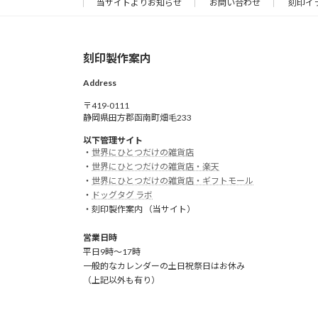
当サイトよりお知らせ
お問い合わせ
刻印イ
刻印製作案内
Address
〒419-0111
静岡県田方郡函南町畑毛233
以下管理サイト
・
世界にひとつだけの雑貨店
・
世界にひとつだけの雑貨店・楽天
・
世界にひとつだけの雑貨店・ギフトモール
・
ドッグタグ ラボ
・刻印製作案内 （当サイト）
営業日時
平日9時～17時
一般的なカレンダーの土日祝祭日はお休み
（上記以外も有り）