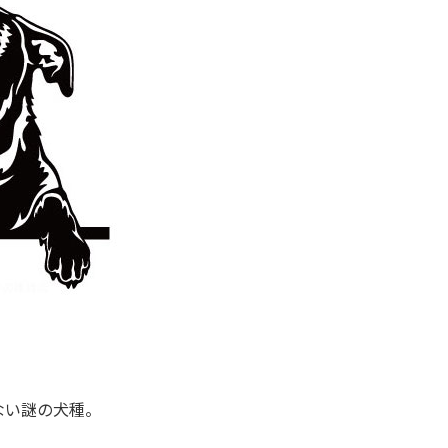
ない謎の犬種。
。