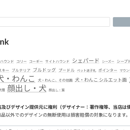
nk
シェパード
シープ
ハウンド
コリー
コーギー
サイトハウンド
シーズー
ブルドッグ
スキー
プードル
ポインター
ブルテリア
ペット迷子札
マウン
犬・わんこ
犬・わんこ シルエット画
犬・わんこ、その他画
顔出し・犬
犬種
顔出し・猫
店及びデザイン提供元に権利（デザイナー：著作権等、当店は
商品以外でのデザインの無断使用は損害賠償の対象になります