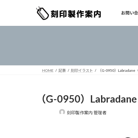
コ
ナ
ン
ビ
お問い
テ
ゲ
ン
ー
ツ
シ
へ
ョ
ス
ン
キ
に
ッ
移
プ
動
HOME
記事
刻印イラスト
（G-0950）Labradane（
（G-0950）Labradane
最
刻印製作案内 管理者
終
更
新
日