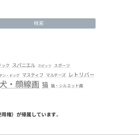
検索
スパニエル
ドック
スポーツ
スピッツ
レトリバー
マスティフ
マルチーズ
テン・ドッグ
犬・顔線画
猫
猫・シルエット画
使用権）が帰属しています
。
。