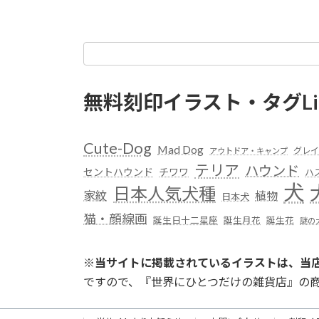
無料刻印イラスト・タグLi
Cute-Dog
Mad Dog
グレイ
アウトドア・キャンプ
テリア
ハウンド
セントハウンド
チワワ
ハ
犬
日本人気犬種
家紋
植物
日本犬
猫・顔線画
誕生日十二星座
誕生月花
誕生花
謎の
※
当サイトに掲載されているイラストは、当
ですので、『世界にひとつだけの雑貨店』の