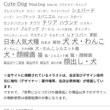
Cute-Dog
Mad Dog
Ride On
アウトドア・キャンプ
シェパード
グレイハウンド
コリー
コーギー
サイトハウンド
スパニエル
シープドック
スポーツ
シーズー
スピッツ
テリア
ハウンド
セントハウンド
チワワ
ハスキー
ブルドッグ
プードル
ポインター
ブルテリア
ペット迷子札
レトリバー
家紋
マスティフ
マルチーズ
マウンテン・ドッグ
犬
犬・わんこ
日本人気犬種
植物
日本犬
犬・わんこ シルエット画
犬・わんこ、その他画
犬・顔線画
猫
猫・顔線画
猫・シルエット画
顔出し・犬
誕生日十二星座
誕生月花
誕生花
謎の犬種
※
当サイトに掲載されているイラストは、当店及びデザイン提供
元に権利（デザイナー：著作権等、当店は使用権）が帰属してい
ます
。
ですので、『世界にひとつだけの雑貨店』の商品以外でのデザイン
の無断使用は損害賠償の対象になります。