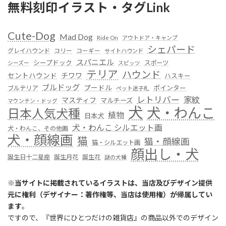
無料刻印イラスト・タグLink
Cute-Dog
Mad Dog
Ride On
アウトドア・キャンプ
シェパード
グレイハウンド
コリー
コーギー
サイトハウンド
スパニエル
シープドック
スポーツ
シーズー
スピッツ
テリア
ハウンド
セントハウンド
チワワ
ハスキー
ブルドッグ
プードル
ポインター
ブルテリア
ペット迷子札
レトリバー
家紋
マスティフ
マルチーズ
マウンテン・ドッグ
犬
犬・わんこ
日本人気犬種
植物
日本犬
犬・わんこ シルエット画
犬・わんこ、その他画
犬・顔線画
猫
猫・顔線画
猫・シルエット画
顔出し・犬
誕生日十二星座
誕生月花
誕生花
謎の犬種
※
当サイトに掲載されているイラストは、当店及びデザイン提供
元に権利（デザイナー：著作権等、当店は使用権）が帰属してい
ます
。
ですので、『世界にひとつだけの雑貨店』の商品以外でのデザイン