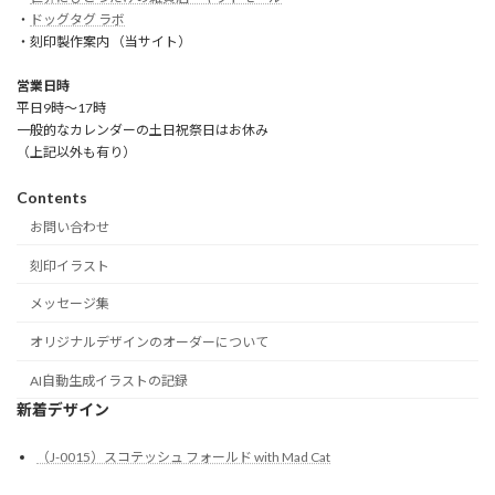
・
ドッグタグ ラボ
・刻印製作案内 （当サイト）
営業日時
平日9時～17時
一般的なカレンダーの土日祝祭日はお休み
（上記以外も有り）
Contents
お問い合わせ
刻印イラスト
メッセージ集
オリジナルデザインのオーダーについて
AI自動生成イラストの記録
新着デザイン
（J-0015）スコテッシュ フォールド with Mad Cat