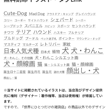
Cute-Dog
Mad Dog
グレイハウンド
アウトドア・キャンプ
シェパード
コリー
コーギー
サイトハウンド
シーズー
スパニエル
セントハウンド
シープドック
スポーツ
スピッツ
テリア
ハウンド
チワワ
ハスキー
ブルテリア
ブルドッグ
プードル
ポインター
ペット迷子札
マウンテン・ドッグ
レトリバー
家紋
マスティフ
マルチーズ
犬
犬・わんこ
日本人気犬種
植物
日本犬
犬・わんこ シルエット画
犬・わんこ、その他画
犬・顔線画
猫
猫・顔線画
猫・シルエット画
顔出し・犬
誕生日十二星座
誕生月花
誕生花
謎の犬種
顔出し・猫
※
当サイトに掲載されているイラストは、当店及びデザイン提供
元に権利（デザイナー：著作権等、当店は使用権）が帰属してい
ます
。
ですので、『世界にひとつだけの雑貨店』の商品以外でのデザイン