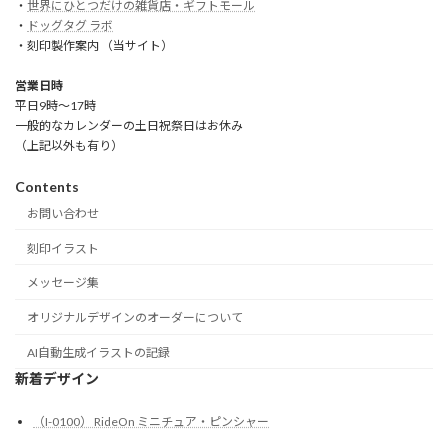
・
世界にひとつだけの雑貨店・ギフトモール
・
ドッグタグ ラボ
・刻印製作案内 （当サイト）
営業日時
平日9時～17時
一般的なカレンダーの土日祝祭日はお休み
（上記以外も有り）
Contents
お問い合わせ
刻印イラスト
メッセージ集
オリジナルデザインのオーダーについて
AI自動生成イラストの記録
新着デザイン
（I-0100） RideOn ミニチュア・ピンシャー