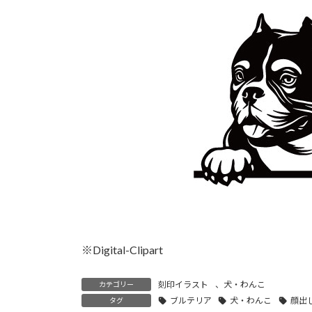
時
:
※Digital-Clipart
刻印イラスト
、
犬・わんこ
カテゴリー
ブルテリア
犬・わんこ
顔出
タグ