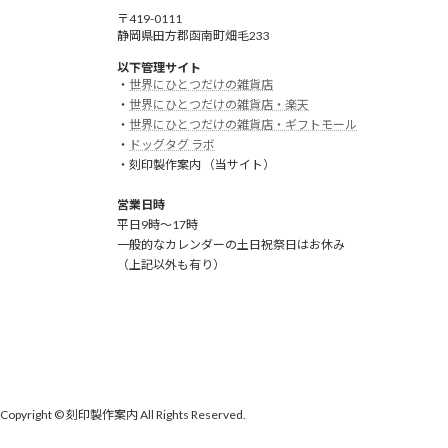
〒419-0111
静岡県田方郡函南町畑毛233
以下管理サイト
・
世界にひとつだけの雑貨店
・
世界にひとつだけの雑貨店・楽天
・
世界にひとつだけの雑貨店・ギフトモール
・
ドッグタグ ラボ
・刻印製作案内 （当サイト）
営業日時
平日9時～17時
一般的なカレンダーの土日祝祭日はお休み
（上記以外も有り）
Copyright © 刻印製作案内 All Rights Reserved.