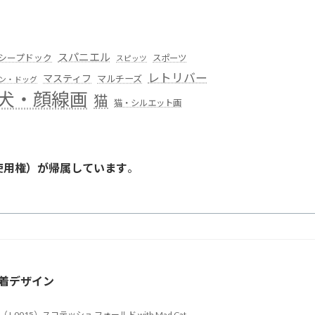
スパニエル
シープドック
スポーツ
スピッツ
レトリバー
マスティフ
マルチーズ
ン・ドッグ
犬・顔線画
猫
猫・シルエット画
使用権）が帰属しています
。
。
着デザイン
（J-0015）スコテッシュ フォールド with Mad Cat