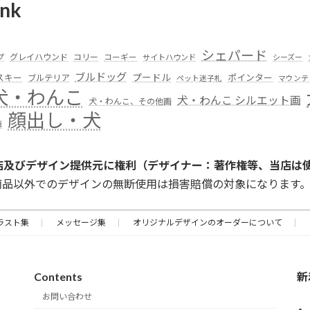
nk
シェパード
グレイハウンド
コリー
プ
コーギー
サイトハウンド
シーズー
ブルドッグ
スキー
プードル
ポインター
ブルテリア
ペット迷子札
マウンテ
犬・わんこ
犬・わんこ シルエット画
犬・わんこ、その他画
顔出し・犬
種
店及びデザイン提供元に権利（デザイナー：著作権等、当店は
商品以外でのデザインの無断使用は損害賠償の対象になります
ラスト集
メッセージ集
オリジナルデザインのオーダーについて
Contents
新
お問い合わせ