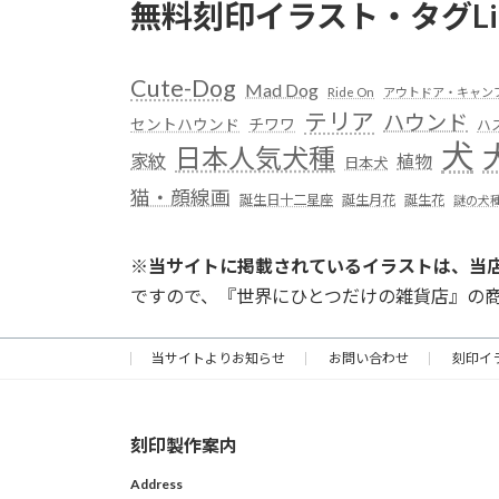
無料刻印イラスト・タグLi
Cute-Dog
Mad Dog
Ride On
アウトドア・キャン
テリア
ハウンド
セントハウンド
チワワ
ハ
犬
日本人気犬種
家紋
植物
日本犬
猫・顔線画
誕生日十二星座
誕生月花
誕生花
謎の犬
※
当サイトに掲載されているイラストは、当
ですので、『世界にひとつだけの雑貨店』の
当サイトよりお知らせ
お問い合わせ
刻印イ
刻印製作案内
Address