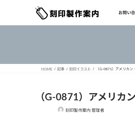
コ
ナ
ン
ビ
お問い
テ
ゲ
ン
ー
ツ
シ
へ
ョ
ス
ン
キ
に
ッ
移
プ
動
HOME
記事
刻印イラスト
（G-0871）アメリカ
（G-0871）アメリカ
最
刻印製作案内 管理者
終
更
新
日