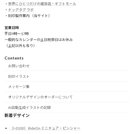
・
世界にひとつだけの雑貨店・ギフトモール
・
ドッグタグ ラボ
・刻印製作案内 （当サイト）
営業日時
平日9時～17時
一般的なカレンダーの土日祝祭日はお休み
（上記以外も有り）
Contents
お問い合わせ
刻印イラスト
メッセージ集
オリジナルデザインのオーダーについて
AI自動生成イラストの記録
新着デザイン
（I-0100） RideOn ミニチュア・ピンシャー