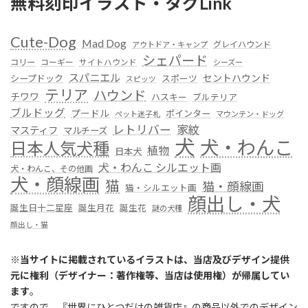
無料刻印イラスト・タグLink
Cute-Dog
Mad Dog
グレイハウンド
アウトドア・キャンプ
シェパード
コリー
コーギー
サイトハウンド
シーズー
スパニエル
セントハウンド
シープドック
スポーツ
スピッツ
テリア
ハウンド
チワワ
ハスキー
ブルテリア
ブルドッグ
プードル
ポインター
ペット迷子札
マウンテン・ドッグ
レトリバー
家紋
マスティフ
マルチーズ
犬
犬・わんこ
日本人気犬種
植物
日本犬
犬・わんこ シルエット画
犬・わんこ、その他画
犬・顔線画
猫
猫・顔線画
猫・シルエット画
顔出し・犬
誕生日十二星座
誕生月花
誕生花
謎の犬種
顔出し・猫
※
当サイトに掲載されているイラストは、当店及びデザイン提供
元に権利（デザイナー：著作権等、当店は使用権）が帰属してい
ます
。
ですので、『世界にひとつだけの雑貨店』の商品以外でのデザイン