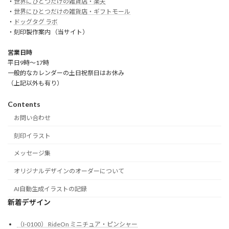
・
世界にひとつだけの雑貨店・楽天
・
世界にひとつだけの雑貨店・ギフトモール
・
ドッグタグ ラボ
・刻印製作案内 （当サイト）
営業日時
平日9時～17時
一般的なカレンダーの土日祝祭日はお休み
（上記以外も有り）
Contents
お問い合わせ
刻印イラスト
メッセージ集
オリジナルデザインのオーダーについて
AI自動生成イラストの記録
新着デザイン
（I-0100） RideOn ミニチュア・ピンシャー