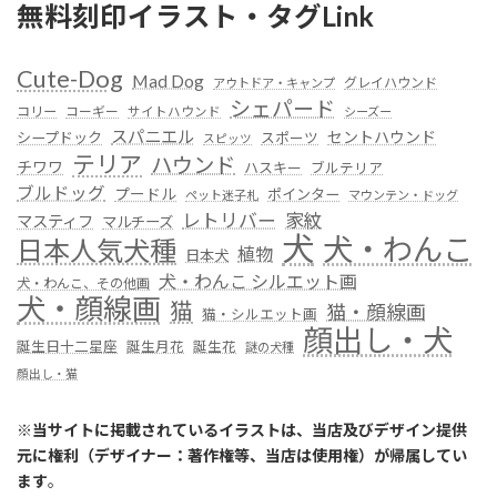
無料刻印イラスト・タグLink
Cute-Dog
Mad Dog
グレイハウンド
アウトドア・キャンプ
シェパード
コリー
コーギー
サイトハウンド
シーズー
スパニエル
セントハウンド
シープドック
スポーツ
スピッツ
テリア
ハウンド
チワワ
ハスキー
ブルテリア
ブルドッグ
プードル
ポインター
ペット迷子札
マウンテン・ドッグ
レトリバー
家紋
マスティフ
マルチーズ
犬
犬・わんこ
日本人気犬種
植物
日本犬
犬・わんこ シルエット画
犬・わんこ、その他画
犬・顔線画
猫
猫・顔線画
猫・シルエット画
顔出し・犬
誕生日十二星座
誕生月花
誕生花
謎の犬種
顔出し・猫
※
当サイトに掲載されているイラストは、当店及びデザイン提供
元に権利（デザイナー：著作権等、当店は使用権）が帰属してい
ます
。