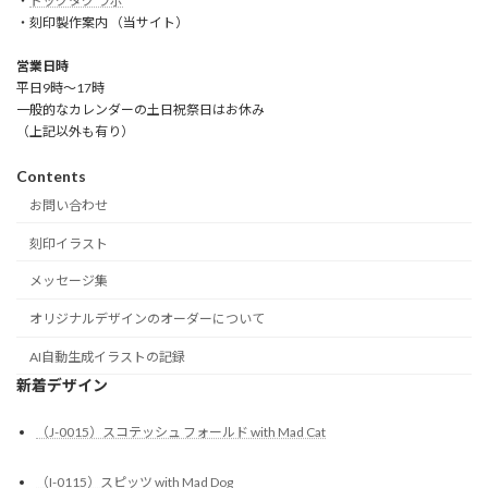
・
ドッグタグ ラボ
・刻印製作案内 （当サイト）
営業日時
平日9時～17時
一般的なカレンダーの土日祝祭日はお休み
（上記以外も有り）
Contents
お問い合わせ
刻印イラスト
メッセージ集
オリジナルデザインのオーダーについて
AI自動生成イラストの記録
新着デザイン
（J-0015）スコテッシュ フォールド with Mad Cat
（I-0115）スピッツ with Mad Dog