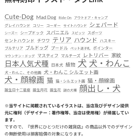
Cute-Dog
Mad Dog
Ride On
アウトドア・キャンプ
シェパード
グレイハウンド
コリー
コーギー
サイトハウンド
スパニエル
シープドック
スポーツ
シーズー
スピッツ
テリア
ハウンド
セントハウンド
チワワ
ハスキー
ブルドッグ
プードル
ポインター
ブルテリア
ペット迷子札
レトリバー
家紋
マスティフ
マルチーズ
マウンテン・ドッグ
犬
犬・わんこ
日本人気犬種
植物
日本犬
犬・わんこ シルエット画
犬・わんこ、その他画
犬・顔線画
猫
猫・顔線画
猫・シルエット画
顔出し・犬
誕生日十二星座
誕生月花
誕生花
謎の犬種
※
当サイトに掲載されているイラストは、当店及びデザイン提供
元に権利（デザイナー：著作権等、当店は使用権）が帰属してい
ます
。
ですので、『世界にひとつだけの雑貨店』の商品以外でのデザイン
の無断使用は損害賠償の対象になります。