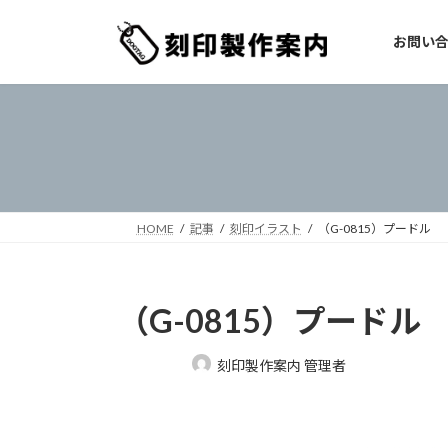
コ
ナ
ン
ビ
お問い
テ
ゲ
ン
ー
ツ
シ
へ
ョ
ス
ン
キ
に
ッ
移
プ
動
HOME
記事
刻印イラスト
（G-0815）プードル
（G-0815）プードル
最
刻印製作案内 管理者
終
更
新
日