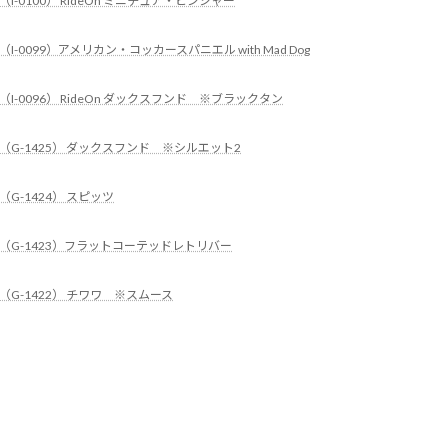
（I-0100） RideOn ミニチュア・ピンシャー
（I-0099）アメリカン・コッカースパニエル with Mad Dog
（I-0096） RideOn ダックスフンド ※ブラックタン
（G-1425） ダックスフンド ※シルエット2
（G-1424） スピッツ
（G-1423）フラットコーテッドレトリバー
（G-1422） チワワ ※スムース