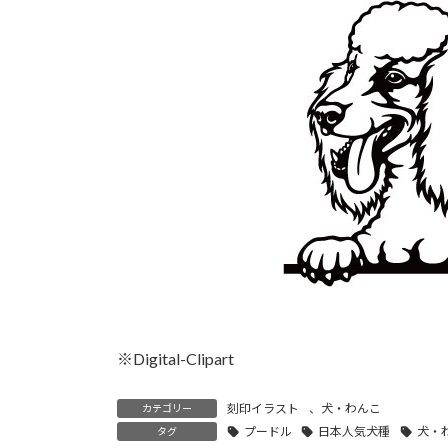
時
:
※Digital-Clipart
刻印イラスト
、
犬・わんこ
カテゴリー
プードル
日本人気犬種
犬・
タグ