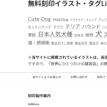
無料刻印イラスト・タグLi
Cute-Dog
Mad Dog
グレイ
アウトドア・キャンプ
テリア
ハウンド
セントハウンド
チワワ
ハ
犬
日本人気犬種
家紋
植物
日本犬
猫・顔線画
誕生日十二星座
誕生月花
誕生花
謎の
※
当サイトに掲載されているイラストは、当
ですので、『世界にひとつだけの雑貨店』の
当サイトよりお知らせ
お問い合わせ
刻印イ
刻印製作案内
Address