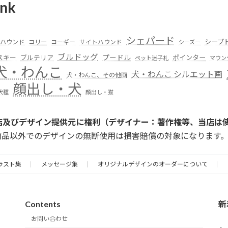
nk
シェパード
シープ
ハウンド
コリー
コーギー
サイトハウンド
シーズー
ブルドッグ
スキー
プードル
ポインター
ブルテリア
ペット迷子札
マウン
犬・わんこ
犬・わんこ シルエット画
犬・わんこ、その他画
顔出し・犬
犬種
顔出し・猫
店及びデザイン提供元に権利（デザイナー：著作権等、当店は
商品以外でのデザインの無断使用は損害賠償の対象になります
ラスト集
メッセージ集
オリジナルデザインのオーダーについて
Contents
新
お問い合わせ