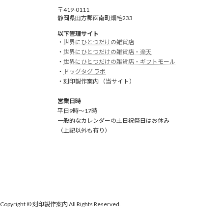
〒419-0111
静岡県田方郡函南町畑毛233
以下管理サイト
・
世界にひとつだけの雑貨店
・
世界にひとつだけの雑貨店・楽天
・
世界にひとつだけの雑貨店・ギフトモール
・
ドッグタグ ラボ
・刻印製作案内 （当サイト）
営業日時
平日9時～17時
一般的なカレンダーの土日祝祭日はお休み
（上記以外も有り）
Copyright © 刻印製作案内 All Rights Reserved.