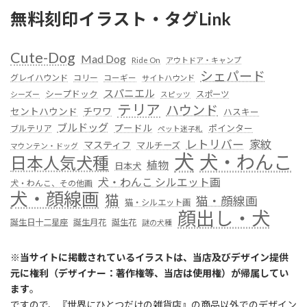
無料刻印イラスト・タグLink
Cute-Dog
Mad Dog
Ride On
アウトドア・キャンプ
シェパード
グレイハウンド
コリー
コーギー
サイトハウンド
スパニエル
シープドック
スポーツ
シーズー
スピッツ
テリア
ハウンド
セントハウンド
チワワ
ハスキー
ブルドッグ
プードル
ポインター
ブルテリア
ペット迷子札
レトリバー
家紋
マスティフ
マルチーズ
マウンテン・ドッグ
犬
犬・わんこ
日本人気犬種
植物
日本犬
犬・わんこ シルエット画
犬・わんこ、その他画
犬・顔線画
猫
猫・顔線画
猫・シルエット画
顔出し・犬
誕生日十二星座
誕生月花
誕生花
謎の犬種
※
当サイトに掲載されているイラストは、当店及びデザイン提供
元に権利（デザイナー：著作権等、当店は使用権）が帰属してい
ます
。
ですので、『世界にひとつだけの雑貨店』の商品以外でのデザイン