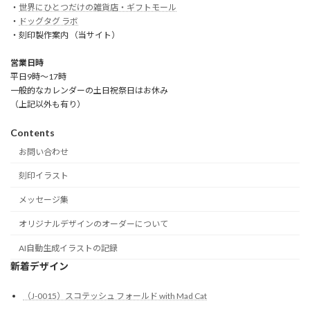
・
世界にひとつだけの雑貨店・ギフトモール
・
ドッグタグ ラボ
・刻印製作案内 （当サイト）
営業日時
平日9時～17時
一般的なカレンダーの土日祝祭日はお休み
（上記以外も有り）
Contents
お問い合わせ
刻印イラスト
メッセージ集
オリジナルデザインのオーダーについて
AI自動生成イラストの記録
新着デザイン
（J-0015）スコテッシュ フォールド with Mad Cat