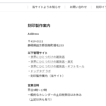
当サイトよりお知らせ
お問い合わせ
刻印イ
刻印製作案内
Address
〒419-0111
静岡県田方郡函南町畑毛233
以下管理サイト
・
世界にひとつだけの雑貨店
・
世界にひとつだけの雑貨店・楽天
・
世界にひとつだけの雑貨店・ギフトモール
・
ドッグタグ ラボ
・刻印製作案内 （当サイト）
営業日時
平日9時～17時
一般的なカレンダーの土日祝祭日はお休み
（上記以外も有り）