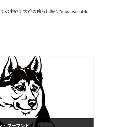
大谷の傍らに映り“most valuable
アン・ブーフンド