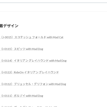
着デザイン
（J-0015）スコテッシュ フォールド with Mad Cat
（I-0115）スピッツ with Mad Dog
（I-0114）イタリアン グレイハウンド with Mad Dog
（I-0113）RideOn イタリアン グレイハウンド
（I-0112）ブリュッセル・グリフォン with Mad Dog
（I-0111）ボルゾイ with Mad Dog