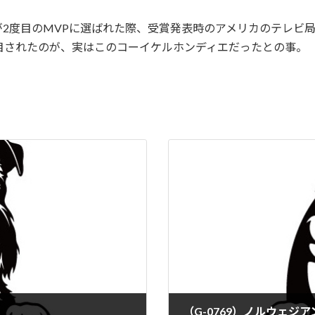
目のMVPに選ばれた際、受賞発表時のアメリカのテレビ局での中継で
れ注目されたのが、実はこのコーイケルホンディエだったとの事。
（G-0769）ノルウェジ