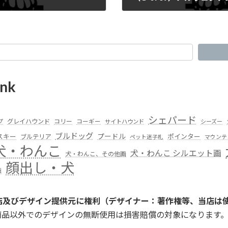
nk
シェパード
グレイハウンド
コリー
プ
コーギー
サイトハウンド
シーズー
ブルドッグ
スキー
プードル
ポインター
ブルテリア
ペット迷子札
マウンテ
犬・わんこ
犬・わんこ シルエット画
犬・わんこ、その他画
顔出し・犬
種
店及びデザイン提供元に権利（デザイナー：著作権等、当店は
商品以外でのデザインの無断使用は損害賠償の対象になります