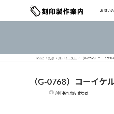
コ
ナ
ン
ビ
お問い
テ
ゲ
ン
ー
ツ
シ
へ
ョ
ス
ン
キ
に
ッ
移
プ
動
HOME
記事
刻印イラスト
（G-0768）コーイケ
（G-0768）コーイケ
最
刻印製作案内 管理者
終
更
新
日