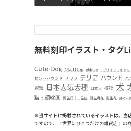
無料刻印イラスト・タグLi
Cute-Dog
Mad Dog
Ride On
アウトドア・キャン
テリア
ハウンド
セントハウンド
チワワ
ハ
犬
日本人気犬種
家紋
植物
日本犬
猫・顔線画
誕生日十二星座
誕生月花
誕生花
謎の犬
※
当サイトに掲載されているイラストは、当
ですので、『世界にひとつだけの雑貨店』の