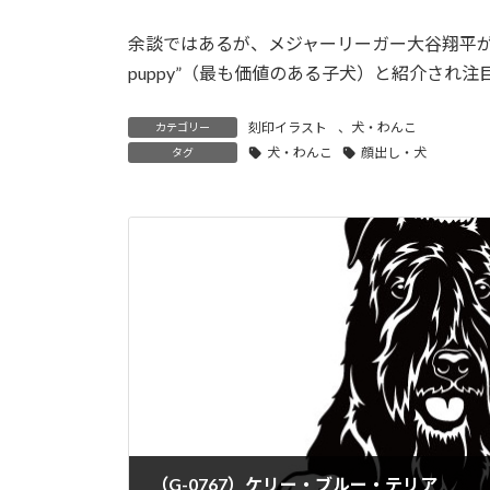
余談ではあるが、メジャーリーガー大谷翔平が2度
puppy”（最も価値のある子犬）と紹介さ
刻印イラスト
、
犬・わんこ
カテゴリー
犬・わんこ
顔出し・犬
タグ
（G-0767）ケリー・ブルー・テリア