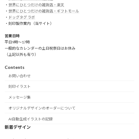
・
世界にひとつだけの雑貨店・楽天
・
世界にひとつだけの雑貨店・ギフトモール
・
ドッグタグ ラボ
・刻印製作案内 （当サイト）
営業日時
平日9時～17時
一般的なカレンダーの土日祝祭日はお休み
（上記以外も有り）
Contents
お問い合わせ
刻印イラスト
メッセージ集
オリジナルデザインのオーダーについて
AI自動生成イラストの記録
新着デザイン