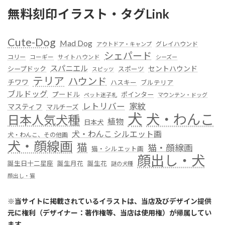
無料刻印イラスト・タグLink
Cute-Dog
Mad Dog
グレイハウンド
アウトドア・キャンプ
シェパード
コリー
コーギー
サイトハウンド
シーズー
スパニエル
セントハウンド
シープドック
スポーツ
スピッツ
テリア
ハウンド
チワワ
ハスキー
ブルテリア
ブルドッグ
プードル
ポインター
ペット迷子札
マウンテン・ドッグ
レトリバー
家紋
マスティフ
マルチーズ
犬
犬・わんこ
日本人気犬種
植物
日本犬
犬・わんこ シルエット画
犬・わんこ、その他画
犬・顔線画
猫
猫・顔線画
猫・シルエット画
顔出し・犬
誕生日十二星座
誕生月花
誕生花
謎の犬種
顔出し・猫
※
当サイトに掲載されているイラストは、当店及びデザイン提供
元に権利（デザイナー：著作権等、当店は使用権）が帰属してい
ます
。